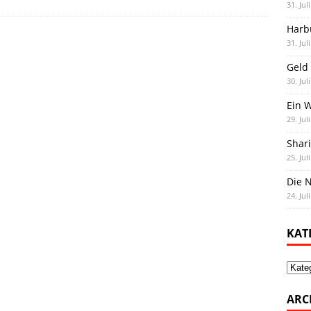
31. Jul
Harb
31. Jul
Geld 
30. Jul
Ein 
29. Jul
Shar
25. Jul
Die N
24. Jul
KAT
Kate
ARC