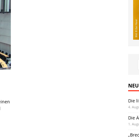
NEU
Die l
einen
4. Aug
d
Die Ä
1. Aug
„Bre