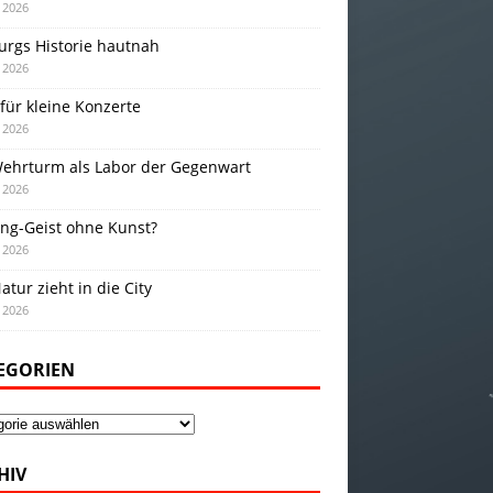
i 2026
urgs Historie hautnah
i 2026
für kleine Konzerte
i 2026
Wehrturm als Labor der Gegenwart
i 2026
ing-Geist ohne Kunst?
i 2026
atur zieht in die City
i 2026
EGORIEN
gorien
HIV