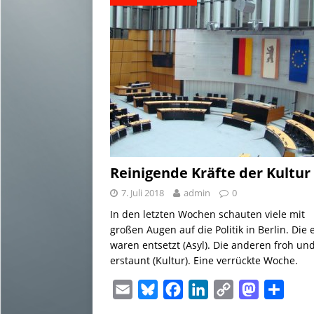
Reinigende Kräfte der Kultur
7. Juli 2018
admin
0
In den letzten Wochen schauten viele mit
großen Augen auf die Politik in Berlin. Die 
waren entsetzt (Asyl). Die anderen froh un
erstaunt (Kultur). Eine verrückte Woche.
E
B
F
L
C
M
T
m
l
a
i
o
a
e