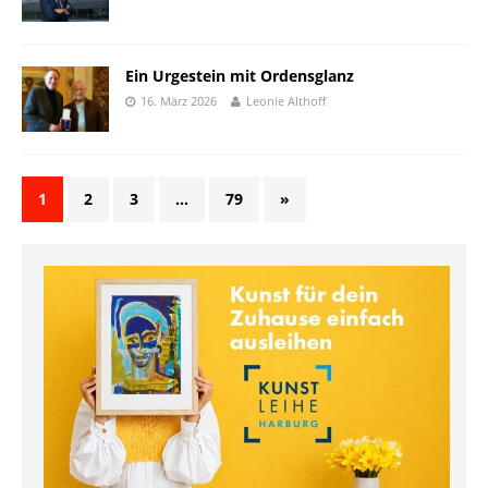
Ein Urgestein mit Ordensglanz
16. März 2026
Leonie Althoff
1
2
3
…
79
»