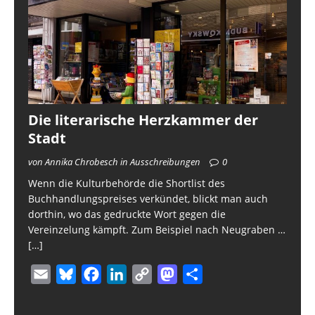
Die literarische Herzkammer der
Stadt
von Annika Chrobesch in Ausschreibungen
0
Wenn die Kulturbehörde die Shortlist des
Buchhandlungspreises verkündet, blickt man auch
dorthin, wo das gedruckte Wort gegen die
Vereinzelung kämpft. Zum Beispiel nach Neugraben …
[…]
E
B
F
L
C
M
T
m
l
a
i
o
a
e
a
u
c
n
p
s
i