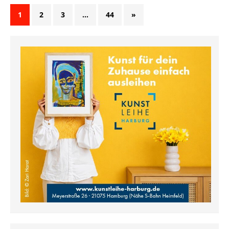
1
2
3
…
44
»