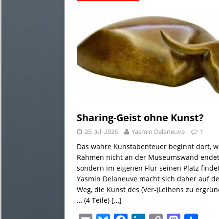
l
s
b
e
L
o
e
k
o
d
i
d
n
y
o
I
n
o
k
n
k
n
Sharing-Geist ohne Kunst?
25. Juli 2026
Yasmin Delaneuve
1
Das wahre Kunstabenteuer beginnt dort, w
Rahmen nicht an der Museumswand endet
sondern im eigenen Flur seinen Platz findet
Yasmin Delaneuve macht sich daher auf d
Weg, die Kunst des (Ver-)Leihens zu ergrü
… (4 Teile)
[…]