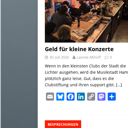
k
n
k
n
Geld für kleine Konzerte
30. Juli 2026
Leonie Althoff
0
Wenn in den kleinsten Clubs der Stadt die
Lichter ausgehen, wird die Musikstadt Ha
plötzlich ganz leise. Gut, dass es die
Clubstiftung und ihren support gibt.
[…]
E
B
F
L
C
M
T
m
l
a
i
o
a
e
a
u
c
n
p
s
i
i
e
e
k
y
t
l
BESPRECHUNGEN