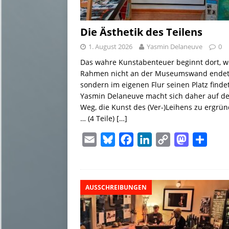
Die Ästhetik des Teilens
1. August 2026
Yasmin Delaneuve
0
Das wahre Kunstabenteuer beginnt dort, w
Rahmen nicht an der Museumswand endet
sondern im eigenen Flur seinen Platz findet
Yasmin Delaneuve macht sich daher auf d
Weg, die Kunst des (Ver-)Leihens zu ergrü
… (4 Teile)
[…]
E
B
F
L
C
M
T
m
l
a
i
o
a
e
a
u
c
n
p
s
i
i
e
e
k
y
t
l
AUSSCHREIBUNGEN
l
s
b
e
L
o
e
k
o
d
i
d
n
y
o
I
n
o