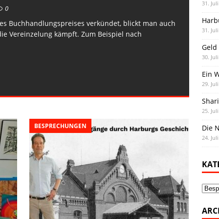
31. Jul
0
Harb
des Buchhandlungspreises verkündet, blickt man auch
31. Jul
die Vereinzelung kämpft. Zum Beispiel nach
Geld 
30. Jul
Ein 
29. Jul
Shar
25. Jul
BESPRECHUNGEN
Die N
24. Jul
KAT
Kate
ARC