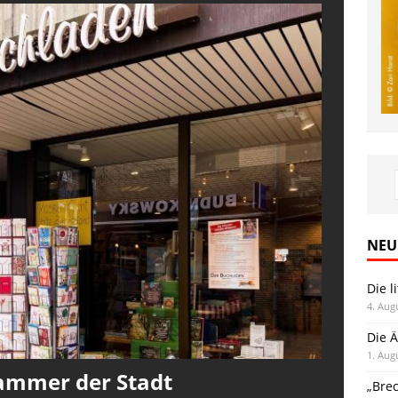
NEU
Die l
4. Aug
Die Ä
1. Aug
kammer der Stadt
„Bre