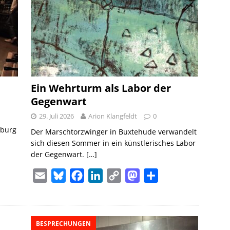
Ein Wehrturm als Labor der
Gegenwart
29. Juli 2026
Arion Klangfeldt
0
mburg
Der Marschtorzwinger in Buxtehude verwandelt
sich diesen Sommer in ein künstlerisches Labor
der Gegenwart.
[…]
E
B
F
L
C
M
T
m
l
a
i
o
a
e
a
u
c
n
p
s
i
i
e
e
k
y
t
l
BESPRECHUNGEN