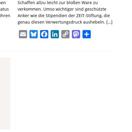
hen
Schaffen allzu leicht zur bloßen Ware zu
tatus
verkommen. Umso wichtiger sind geschützte
 ihren
Anker wie die Stipendien der ZEIT-Stiftung, die
genau diesen Verwertungsdruck aushebeln.
[…]
E
B
F
L
C
M
T
m
l
a
i
o
a
e
a
u
c
n
p
s
i
i
e
e
k
y
t
l
l
s
b
e
L
o
e
k
o
d
i
d
n
y
o
I
n
o
k
n
k
n