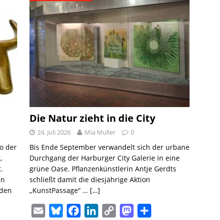
l
s
b
e
L
o
e
k
o
d
i
d
n
y
o
I
n
o
k
n
k
n
Die Natur zieht in die City
24. Juli 2026
Mia Müller
0
o der
Bis Ende September verwandelt sich der urbane
,
Durchgang der Harburger City Galerie in eine
.
grüne Oase. Pflanzenkünstlerin Antje Gerdts
en
schließt damit die diesjährige Aktion
nden
„KunstPassage“ …
[…]
E
B
F
L
C
M
T