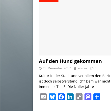
Auf den Hund gekommen
23. Dezember 2017
admin
0
Kultur in der Stadt und vor allem den Bezi
ist doch selbstverständlich? Dem war nicht
immer so. Teil 5: Die Nuller Jahre
E
B
F
L
C
M
T
m
l
a
i
o
a
e
a
u
c
n
p
s
i