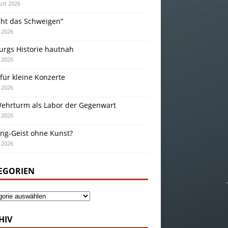
ust 2026
cht das Schweigen“
i 2026
urgs Historie hautnah
i 2026
für kleine Konzerte
i 2026
Wehrturm als Labor der Gegenwart
i 2026
ing-Geist ohne Kunst?
i 2026
EGORIEN
gorien
HIV