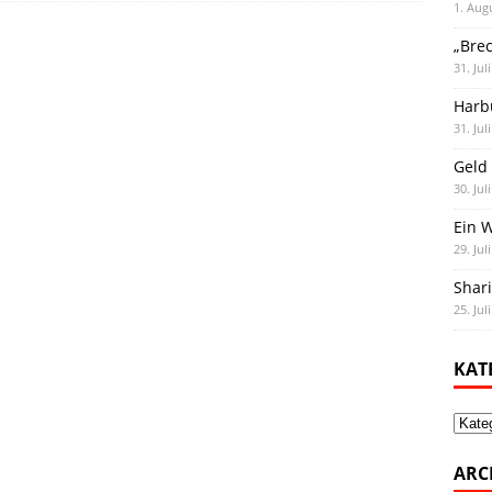
1. Aug
„Bre
31. Jul
Harb
31. Jul
Geld 
30. Jul
Ein 
29. Jul
Shar
25. Jul
KAT
Kate
ARC