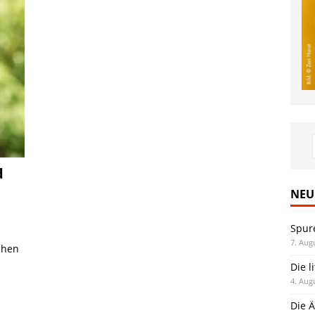
d
NEU
Spur
7. Aug
chen
Die l
4. Aug
Die Ä