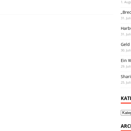
1. Aug
„Bre
31. Jul
Harb
31. Jul
Geld 
30. Jul
Ein 
29. Jul
Shar
25. Jul
KAT
Kate
ARC