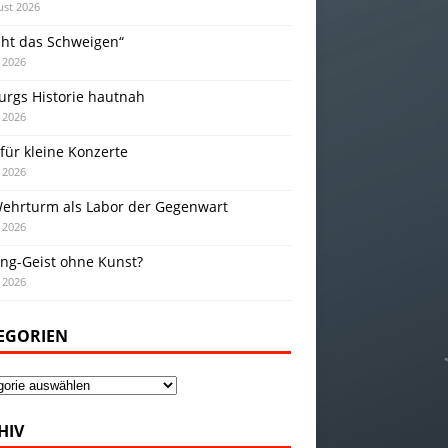
ust 2026
cht das Schweigen“
i 2026
urgs Historie hautnah
i 2026
für kleine Konzerte
i 2026
Wehrturm als Labor der Gegenwart
i 2026
ing-Geist ohne Kunst?
i 2026
EGORIEN
gorien
HIV