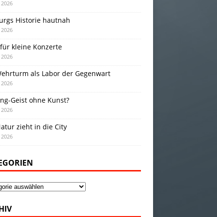
i 2026
urgs Historie hautnah
i 2026
für kleine Konzerte
i 2026
Wehrturm als Labor der Gegenwart
i 2026
ing-Geist ohne Kunst?
i 2026
atur zieht in die City
i 2026
EGORIEN
gorien
HIV