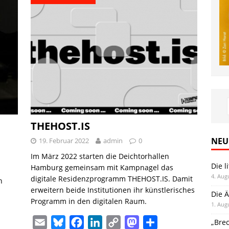
THEHOST.IS
NEU
19. Februar 2022
admin
0
Im März 2022 starten die Deichtorhallen
Die l
Hamburg gemeinsam mit Kampnagel das
4. Aug
digitale Residenzprogramm THEHOST.IS. Damit
n
erweitern beide Institutionen ihr künstlerisches
Die Ä
Programm in den digitalen Raum.
1. Aug
E
B
F
L
C
M
T
„Bre