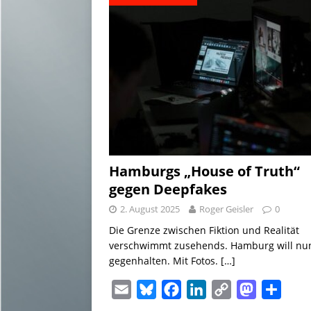
Hamburgs „House of Truth“
gegen Deepfakes
2. August 2025
Roger Geisler
0
Die Grenze zwischen Fiktion und Realität
verschwimmt zusehends. Hamburg will nu
gegenhalten. Mit Fotos.
[…]
E
B
F
L
C
M
T
m
l
a
i
o
a
e