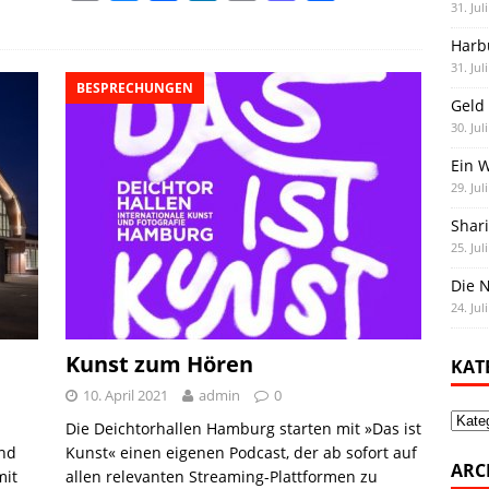
31. Jul
m
l
a
i
o
a
e
a
u
c
n
p
s
i
Harb
31. Jul
i
e
e
k
y
t
l
BESPRECHUNGEN
Geld 
l
s
b
e
L
o
e
30. Jul
k
o
d
i
d
n
Ein 
y
o
I
n
o
29. Jul
k
n
k
n
Shar
25. Jul
Die N
24. Jul
Kunst zum Hören
KAT
10. April 2021
admin
0
Kate
Die Deichtorhallen Hamburg starten mit »Das ist
und
Kunst« einen eigenen Podcast, der ab sofort auf
ARC
mit
allen relevanten Streaming-Plattformen zu