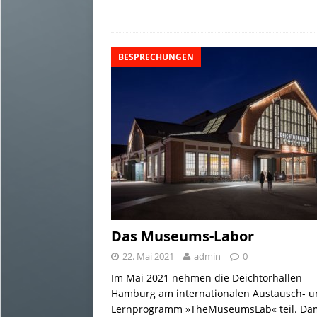
a
u
c
n
p
s
i
i
e
e
k
y
t
l
l
s
b
e
L
o
e
BESPRECHUNGEN
k
o
d
i
d
n
y
o
I
n
o
k
n
k
n
Das Museums-Labor
22. Mai 2021
admin
0
Im Mai 2021 nehmen die Deichtorhallen
Hamburg am internationalen Austausch- 
Lernprogramm »TheMuseumsLab« teil. Da