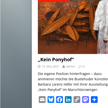
„Kein Ponyhof“
15. Mai 2021
admin
0
Die eigene Position hinterfragen – dazu
animieren möchte die Buxtehuder Künstler
Barbara Lorenz Höfer mit ihrer Ausstellung
„Kein Ponyhof“ im Marschtorzwinger.
E
B
F
L
C
M
T
m
l
a
i
o
a
e