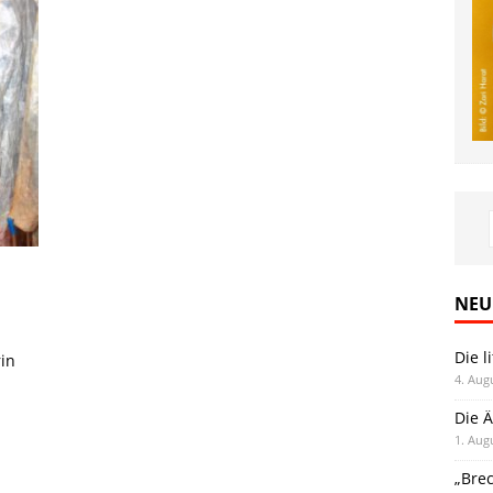
NEU
Die l
in
4. Aug
Die Ä
1. Aug
„Bre