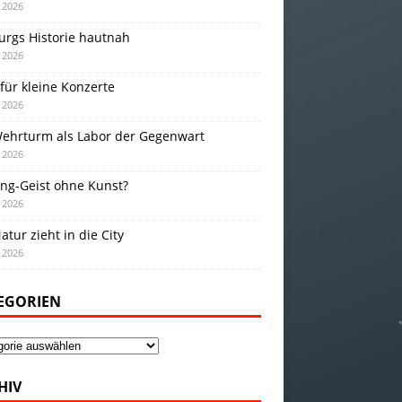
i 2026
urgs Historie hautnah
i 2026
für kleine Konzerte
i 2026
Wehrturm als Labor der Gegenwart
i 2026
ing-Geist ohne Kunst?
i 2026
atur zieht in die City
i 2026
EGORIEN
gorien
HIV