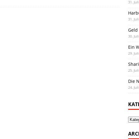
31. Jul
Harb
31. Jul
Geld 
30. Jul
Ein 
29. Jul
Shar
25. Jul
Die N
24. Jul
KAT
Kate
ARC