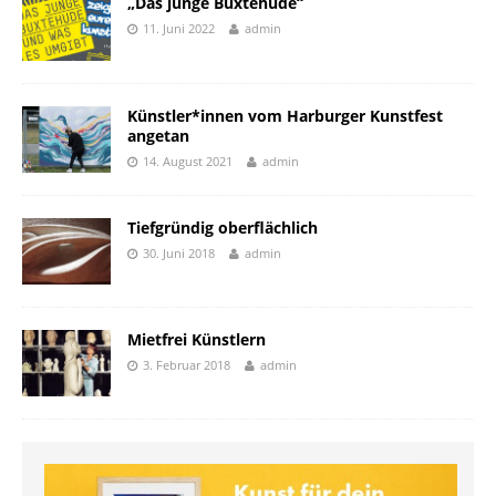
„Das junge Buxtehude“
11. Juni 2022
admin
Künstler*innen vom Harburger Kunstfest
angetan
14. August 2021
admin
Tiefgründig oberflächlich
30. Juni 2018
admin
Mietfrei Künstlern
3. Februar 2018
admin