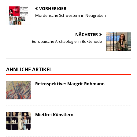
y
o
I
n
o
VORHERIGER
k
n
k
n
Mörderische Schwestern in Neugraben
NÄCHSTER
Europäische Archäologie in Buxtehude
ÄHNLICHE ARTIKEL
Retrospektive: Margrit Rohmann
Mietfrei Künstlern