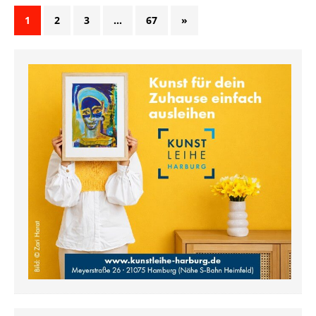
1
2
3
…
67
»