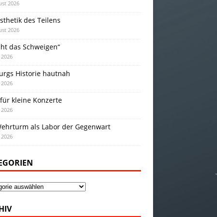
ust 2026
sthetik des Teilens
ust 2026
cht das Schweigen“
i 2026
urgs Historie hautnah
i 2026
für kleine Konzerte
i 2026
Wehrturm als Labor der Gegenwart
i 2026
EGORIEN
gorien
HIV