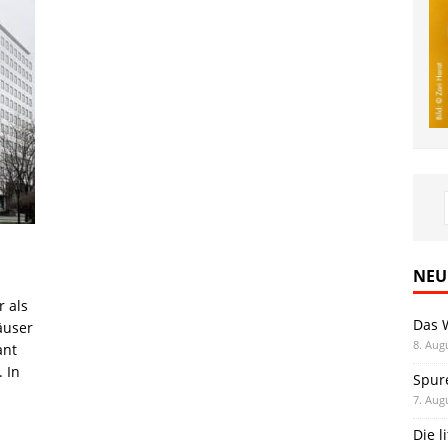
NEU
r als
Das 
äuser
8. Aug
ant
 In
Spur
7. Aug
Die l