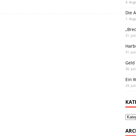
4. Aug
Die Ä
1. Aug
„Bre
31. Jul
Harb
31. Jul
Geld 
30. Jul
Ein 
29. Jul
KAT
Kate
ARC