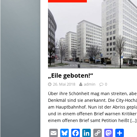
„Eile geboten!“
26. Mai 2018
admin
0
Über ihre Schönheit mag man streiten, abe
Denkmäl sind sie anerkannt. Die City-Hoch
am Hauptbahnhof. Nun ist der Abriss gepl
und in einem offenen Brief warnen Kritiker.
einem offenen Brief samt Petition heißt
[…]
E
B
F
L
C
M
T