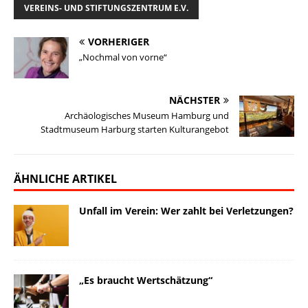
i
e
e
k
y
t
l
VEREINS- UND STIFTUNGSZENTRUM E.V.
l
s
b
e
L
o
e
k
o
d
i
d
n
VORHERIGER
„Nochmal von vorne“
y
o
I
n
o
k
n
k
n
NÄCHSTER
Archäologisches Museum Hamburg und
Stadtmuseum Harburg starten Kulturangebot
ÄHNLICHE ARTIKEL
Unfall im Verein: Wer zahlt bei Verletzungen?
„Es braucht Wertschätzung“