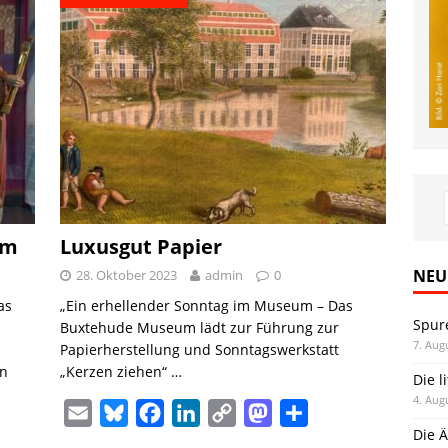
um
Luxusgut Papier
NEU
28. Oktober 2023
admin
0
as
„Ein erhellender Sonntag im Museum – Das
Spur
Buxtehude Museum lädt zur Führung zur
7. Aug
Papierherstellung und Sonntagswerkstatt
en
„Kerzen ziehen“ …
Die l
4. Aug
E
B
F
L
C
M
T
Die Ä
m
l
a
i
o
a
e