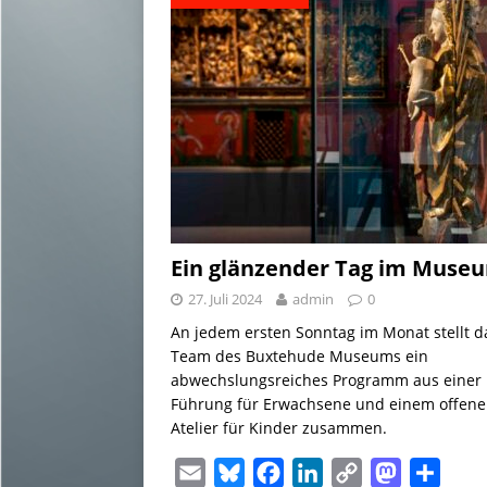
Ein glänzender Tag im Muse
27. Juli 2024
admin
0
An jedem ersten Sonntag im Monat stellt d
Team des Buxtehude Museums ein
abwechslungsreiches Programm aus einer
Führung für Erwachsene und einem offen
Atelier für Kinder zusammen.
E
B
F
L
C
M
T