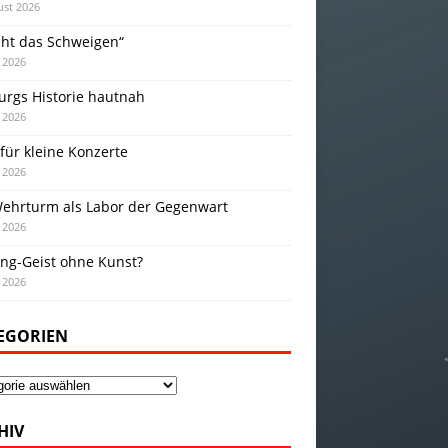
ust 2026
cht das Schweigen“
i 2026
urgs Historie hautnah
i 2026
für kleine Konzerte
i 2026
Wehrturm als Labor der Gegenwart
i 2026
ing-Geist ohne Kunst?
i 2026
EGORIEN
gorien
HIV