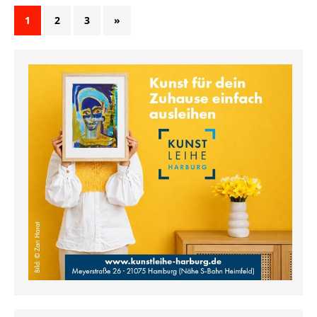
1
2
3
»