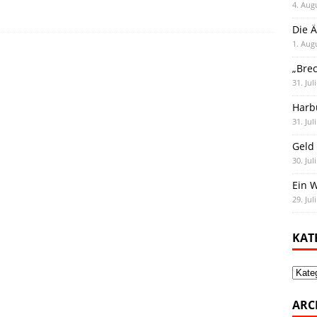
4. Aug
Die Ä
1. Aug
„Bre
31. Jul
Harb
31. Jul
Geld 
30. Jul
Ein 
29. Jul
KAT
Kate
ARC