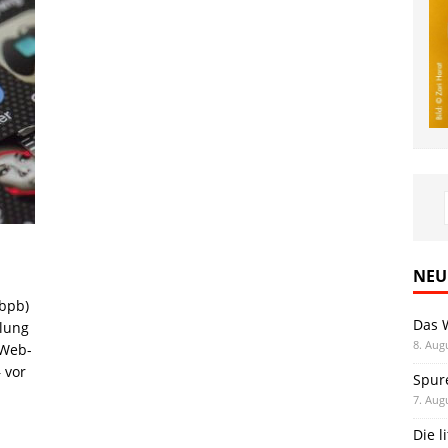
NEU
(bpb)
Das 
klung
8. Aug
 Web-
 vor
Spur
7. Aug
Die l