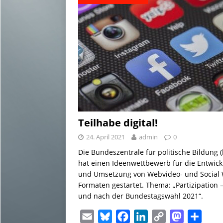
Teilhabe digital!
24. April 2021
admin
0
Die Bundeszentrale für politische Bildung 
hat einen Ideenwettbewerb für die Entwic
und Umsetzung von Webvideo- und Social
Formaten gestartet. Thema: „Partizipation –
und nach der Bundestagswahl 2021“.
E
B
F
L
C
M
T