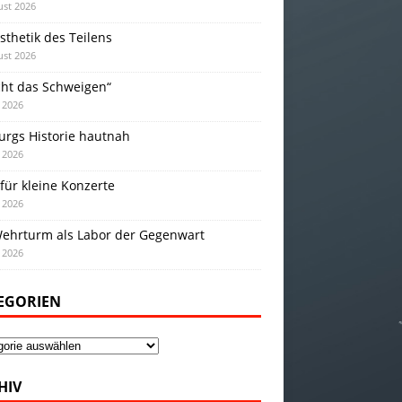
ust 2026
sthetik des Teilens
ust 2026
cht das Schweigen“
i 2026
urgs Historie hautnah
i 2026
für kleine Konzerte
i 2026
Wehrturm als Labor der Gegenwart
i 2026
EGORIEN
gorien
HIV