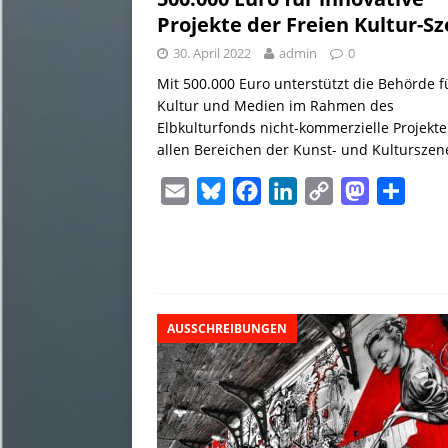
Projekte der Freien Kultur-S
30. April 2022
admin
0
Mit 500.000 Euro unterstützt die Behörde f
Kultur und Medien im Rahmen des
Elbkulturfonds nicht-kommerzielle Projekte
allen Bereichen der Kunst- und Kulturszen
E
B
F
L
C
M
T
m
l
a
i
o
a
e
a
u
c
n
p
s
i
i
e
e
k
y
t
l
l
s
b
e
L
o
e
AUSSCHREIBUNGEN
k
o
d
i
d
n
y
o
I
n
o
k
n
k
n