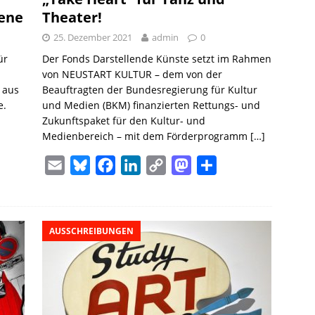
zene
Theater!
25. Dezember 2021
admin
0
ür
Der Fonds Darstellende Künste setzt im Rahmen
von NEUSTART KULTUR – dem von der
 aus
Beauftragten der Bundesregierung für Kultur
e.
und Medien (BKM) finanzierten Rettungs- und
Zukunftspaket für den Kultur- und
Medienbereich – mit dem Förderprogramm
[…]
E
B
F
L
C
M
T
m
l
a
i
o
a
e
a
u
c
n
p
s
i
i
e
e
k
y
t
l
AUSSCHREIBUNGEN
l
s
b
e
L
o
e
k
o
d
i
d
n
y
o
I
n
o
k
n
k
n