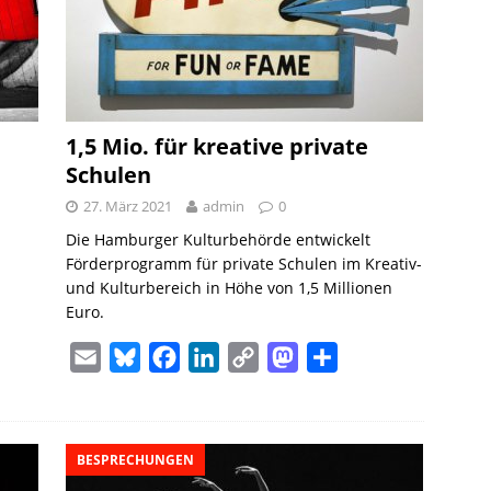
1,5 Mio. für kreative private
Schulen
27. März 2021
admin
0
Die Hamburger Kulturbehörde entwickelt
Förderprogramm für private Schulen im Kreativ-
und Kulturbereich in Höhe von 1,5 Millionen
Euro.
E
B
F
L
C
M
T
m
l
a
i
o
a
e
a
u
c
n
p
s
i
i
e
e
k
y
t
l
BESPRECHUNGEN
l
s
b
e
L
o
e