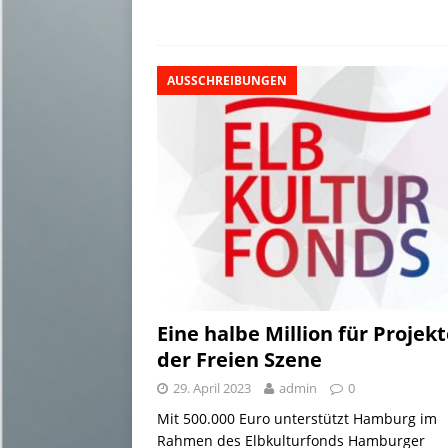
a
u
c
n
p
s
i
i
e
e
k
y
t
l
l
s
b
e
L
o
e
AUSSCHREIBUNGEN
k
o
d
i
d
n
y
o
I
n
o
k
n
k
n
Eine halbe Million für Projek
der Freien Szene
29. April 2023
admin
0
Mit 500.000 Euro unterstützt Hamburg im
Rahmen des Elbkulturfonds Hamburger