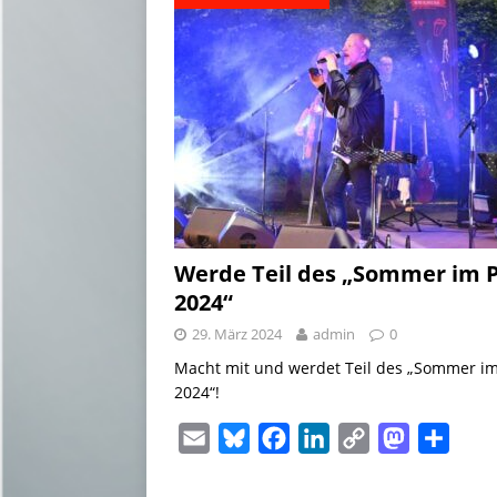
Werde Teil des „Sommer im 
2024“
29. März 2024
admin
0
Macht mit und werdet Teil des „Sommer im
2024“!
E
B
F
L
C
M
T
m
l
a
i
o
a
e