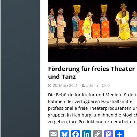
y
o
I
n
o
k
n
k
n
Förderung für freies Theater
und Tanz
20. März 2021
admin
0
Die Behörde für Kultur und Medien fördert
Rahmen der verfügbaren Haushaltsmittel
professionelle freie Theaterproduzenten u
gruppen in Hamburg, um ihnen die Möglich
zu geben, ihre Produktionen zu erarbeiten.
E
B
F
L
C
M
T