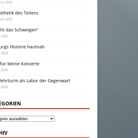
ust 2026
sthetik des Teilens
ust 2026
cht das Schweigen“
i 2026
urgs Historie hautnah
i 2026
für kleine Konzerte
i 2026
Wehrturm als Labor der Gegenwart
i 2026
EGORIEN
gorien
HIV