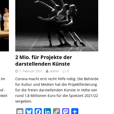
k
o
d
i
d
n
y
o
I
n
o
k
n
k
n
2 Mio. für Projekte der
darstellenden Künste
7. Februar 2021
admin
0
 im
Corona macht erst recht Hilfe nötig: Die Behörde
für Kultur und Medien hat die Projektförderung
nd -
für die freien darstellenden Künste in Höhe von
keit
rund 1,8 Millionen Euro für die Spielzeit 2021/22
vergeben.
E
B
F
L
C
M
T