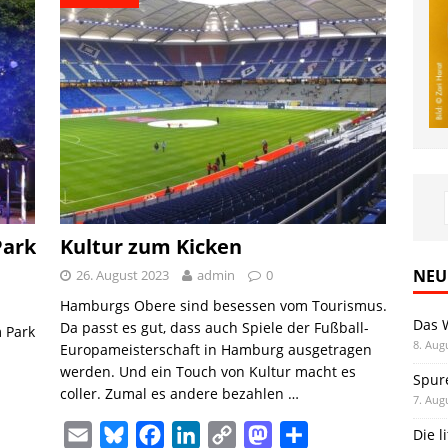
Park
Kultur zum Kicken
NEU
26. August 2023
admin
0
Hamburgs Obere sind besessen vom Tourismus.
Das 
Da passt es gut, dass auch Spiele der Fußball-
 Park
8. Aug
Europameisterschaft in Hamburg ausgetragen
werden. Und ein Touch von Kultur macht es
Spur
coller. Zumal es andere bezahlen …
7. Aug
E
B
F
L
C
M
T
Die l