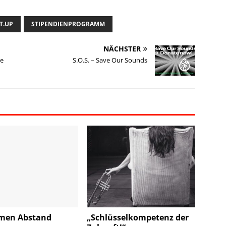
T.UP
STIPENDIENPROGRAMM
NÄCHSTER
te
S.O.S. – Save Our Sounds
men Abstand
„Schlüsselkompetenz der