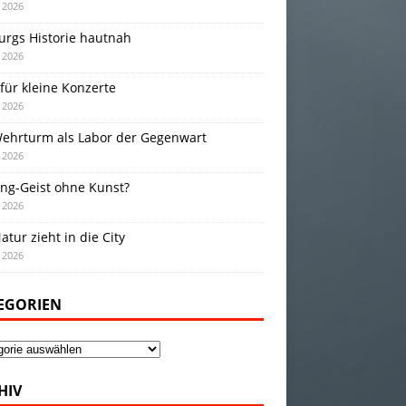
i 2026
urgs Historie hautnah
i 2026
für kleine Konzerte
i 2026
Wehrturm als Labor der Gegenwart
i 2026
ing-Geist ohne Kunst?
i 2026
atur zieht in die City
i 2026
EGORIEN
gorien
HIV