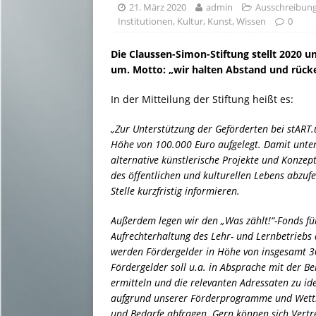
21. März 2020
admin
Ausschreibun
Institutionen
,
Kultur
,
Kunst
,
Wissen
0
Die Claussen-Simon-Stiftung stellt 2020 u
um. Motto: „wir halten Abstand und rüc
In der Mitteilung der Stiftung heißt es:
„Zur Unterstützung der Geförderten bei stART.
Höhe von 100.000 Euro aufgelegt. Damit unters
alternative künstlerische Projekte und Konzep
des öffentlichen und kulturellen Lebens abzu
Stelle kurzfristig informieren.
Außerdem legen wir den „Was zählt!“-Fonds f
Aufrechterhaltung des Lehr- und Lernbetrieb
werden Fördergelder in Höhe von insgesamt 300
Fördergelder soll u.a. in Absprache mit der B
ermitteln und die relevanten Adressaten zu id
aufgrund unserer Förderprogramme und Wettbe
und Bedarfe abfragen. Gern können sich Vertr