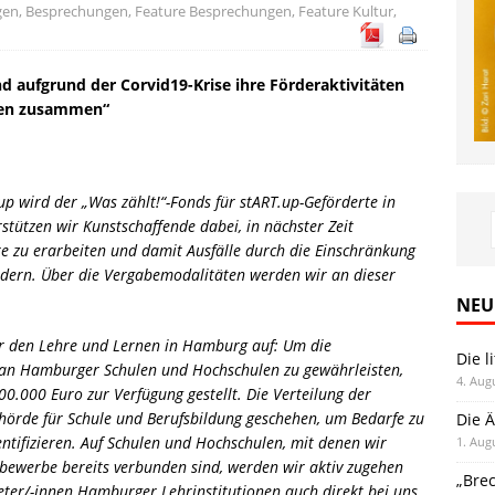
gen
,
Besprechungen
,
Feature Besprechungen
,
Feature Kultur
,
nd aufgrund der Corvid19-Krise ihre Förderaktivitäten
ken zusammen“
up wird der „Was zählt!“-Fonds für stART.up-Geförderte in
tützen wir Kunstschaffende dabei, in nächster Zeit
te zu erarbeiten und damit Ausfälle durch die Einschränkung
federn. Über die Vergabemodalitäten werden wir an dieser
NEU
ür den Lehre und Lernen in Hamburg auf: Um die
Die l
s an Hamburger Schulen und Hochschulen zu gewährleisten,
4. Aug
.000 Euro zur Verfügung gestellt. Die Verteilung der
ehörde für Schule und Berufsbildung geschehen, um Bedarfe zu
Die Ä
entifizieren. Auf Schulen und Hochschulen, mit denen wir
1. Aug
werbe bereits verbunden sind, werden wir aktiv zugehen
„Bre
eter/-innen Hamburger Lehrinstitutionen auch direkt bei uns