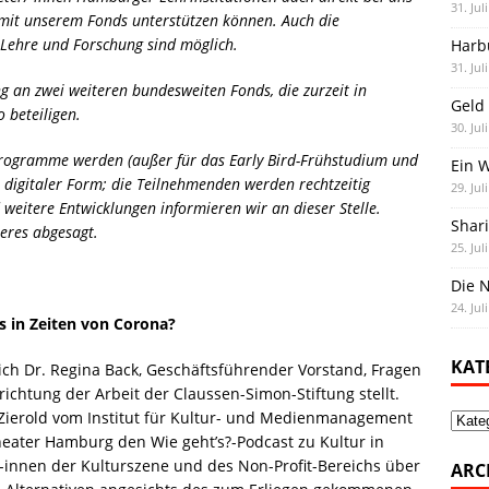
31. Jul
 mit unserem Fonds unterstützen können. Auch die
 Lehre und Forschung sind möglich.
Harb
31. Jul
ng an zwei weiteren bundesweiten Fonds, die zurzeit in
Geld 
 beteiligen.
30. Jul
rogramme werden (außer für das Early Bird-Frühstudium und
Ein 
n digitaler Form; die Teilnehmenden werden rechtzeitig
29. Jul
weitere Entwicklungen informieren wir an dieser Stelle.
Shar
teres abgesagt.
25. Jul
Die N
24. Jul
s in Zeiten von Corona?
KAT
ich Dr. Regina Back, Geschäftsführender Vorstand, Fragen
richtung der Arbeit der Claussen-Simon-Stiftung stellt.
n Zierold vom Institut für Kultur- und Medienmanagement
Kate
eater Hamburg den Wie geht’s?-Podcast zu Kultur in
r/-innen der Kulturszene und des Non-Profit-Bereichs über
ARC