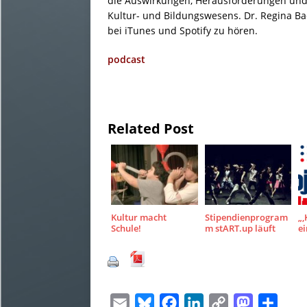
die Auswirkungen, Herausforderungen und
Kultur- und Bildungswesens. Dr. Regina Ba
bei iTunes und Spotify zu hören.
podcast
Related Post
Kultur macht
Stipendienprogram
„‚
Schule!
m stART.up läuft
ei
E
B
F
L
C
M
T