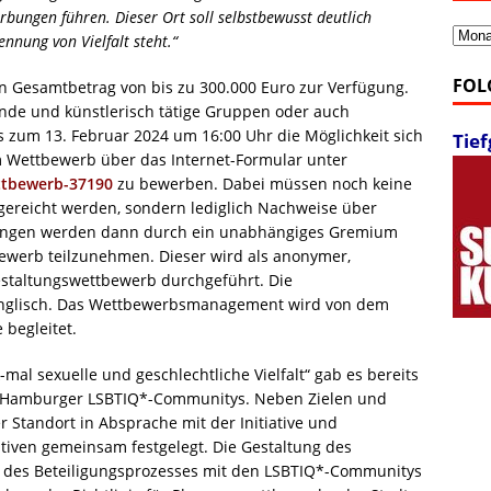
rbungen führen. Dieser Ort soll selbstbewusst deutlich
Archi
nung von Vielfalt steht.“
FOL
in Gesamtbetrag von bis zu 300.000 Euro zur Verfügung.
ende und künstlerisch tätige Gruppen oder auch
s zum 13. Februar 2024 um 16:00 Uhr die Möglichkeit sich
Tie
m Wettbewerb über das Internet-Formular unter
ettbewerb-37190
zu bewerben. Dabei müssen noch keine
gereicht werden, sondern lediglich Nachweise über
chungen werden dann durch ein unabhängiges Gremium
werb teilzunehmen. Dieser wird als anonymer,
Gestaltungswettbewerb durchgeführt. Die
nglisch. Das Wettbewerbsmanagement wird von dem
begleitet.
mal sexuelle und geschlechtliche Vielfalt“ gab es bereits
en Hamburger LSBTIQ*-Communitys. Neben Zielen und
Standort in Absprache mit der Initiative und
tiven gemeinsam festgelegt. Die Gestaltung des
des Beteiligungsprozesses mit den LSBTIQ*-Communitys