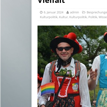
6. Januar 2024
admin
Besprechung
Kulturpolitik
,
Kultur
,
Kulturpolitik
,
Politik
,
Wisse