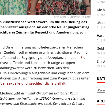
4. Aug
Die Ä
1. Aug
Foto: Franz P. Sauerteig / Pixabay
n künstlerischen Wettbewerb um die Realisierung des
„Bre
he Vielfalt“ ausgelobt. An der Ecke Neuer Jungfernstieg
31. Jul
 sichtbares Zeichen für Respekt und Anerkennung von
Harb
31. Jul
nd Diskriminierung nicht-heterosexueller Menschen
Geld 
n. Zugleich soll er einen prominent sichtbaren Raum für
30. Jul
haffen und zu Begegnung und Akzeptanz einladen.
Bis
Ein 
unstschaffende und künstlerisch tätige Gruppen
29. Jul
estaltungswettbewerb zu bewerben. Aus den
u 15 Einreichungen ausgewählt und eingeladen, an dem
tionen zur Ausschreibung und zum Projekt gibt es unter
KAT
r-sexuelle-und-geschlechtliche-vielfalt
.
Kate
d Medien:
„Mit dem Denk-Ort soll ein sichtbarer Raum
tschätzung der Vielfalt der LSBTIQ*-Communitys steht und
ARC
grenzung und Diskriminierung setzt. Der zentrale Ort wird