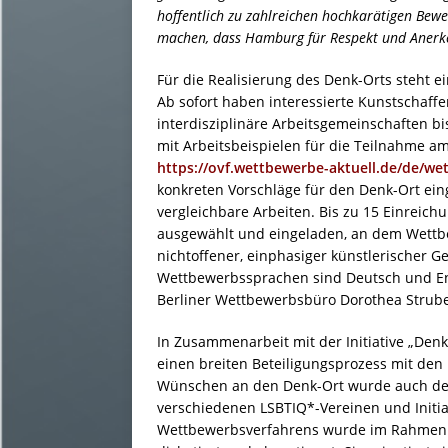
hoffentlich zu zahlreichen hochkarätigen Bewe
machen, dass Hamburg für Respekt und Anerken
Für die Realisierung des Denk-Orts steht e
Ab sofort haben interessierte Kunstschaff
interdisziplinäre Arbeitsgemeinschaften bi
mit Arbeitsbeispielen für die Teilnahme a
https://ovf.wettbewerbe-aktuell.de/de/w
konkreten Vorschläge für den Denk-Ort ein
vergleichbare Arbeiten. Bis zu 15 Einrei
ausgewählt und eingeladen, an dem Wettbe
nichtoffener, einphasiger künstlerischer 
Wettbewerbssprachen sind Deutsch und E
Berliner Wettbewerbsbüro Dorothea Strube 
In Zusammenarbeit mit der Initiative „Denk-
einen breiten Beteiligungsprozess mit d
Wünschen an den Denk-Ort wurde auch der 
verschiedenen LSBTIQ*-Vereinen und Initia
Wettbewerbsverfahrens wurde im Rahmen 