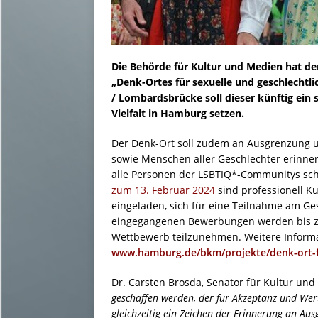
Die Behörde für Kultur und Medien hat de
„Denk-Ortes für sexuelle und geschlechtlic
/ Lombardsbrücke soll dieser künftig ein
Vielfalt in Hamburg setzen.
Der Denk-Ort soll zudem an Ausgrenzung u
sowie Menschen aller Geschlechter erinner
alle Personen der LSBTIQ*-Communitys sc
zum 13. Februar 2024
sind professionell K
eingeladen, sich für eine Teilnahme am G
eingegangenen Bewerbungen werden bis z
Wettbewerb teilzunehmen. Weitere Informa
www.hamburg.de/bkm/projekte/denk-ort-fue
Dr. Carsten Brosda, Senator für Kultur un
geschaffen werden, der für Akzeptanz und Wer
gleichzeitig ein Zeichen der Erinnerung an Aus