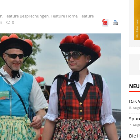
en
,
Feature Besprechungen
,
Feature Home
,
Feature
n
0
NEU
Das 
8. Aug
Spur
7. Aug
Die l