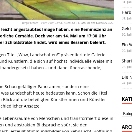
31. Jul
Harb
31. Jul
Birgit Klerch - Pom-Pom-Land. Auch ab 14. Mai in der Galerie1565.
Geld 
leicht angestaubtes Image haben, eine Reminiszenz an
30. Jul
terliche Gemälde. Doch wer am 14. Mai um 17:30 Uhr
er Schloßstraße findet, wird eines Besseren belehrt.
Ein 
29. Jul
en Titel „Wow, Landschaften!“ präsentiert die Galerie
Shar
d Künstlern, die sich auf höchst individuelle Weise mit
25. Jul
seinandergesetzt haben – und dabei überraschende,
Die N
24. Jul
e Schau gefälliger Panoramen, sondern eine
 was Landschaft heute bedeuten kann. Schon die Titel
KAT
 Blick auf die beteiligten Künstlerinnen und Künstler
chiedlicher Ansätze:
Kate
e Lebensräume von Menschen und transformiert diese in
ven und abstrakten Bildsprache spürt sie den
ARC
ach, erzeugt Stimmungsbilder von Sehnsucht, Hoffnung,