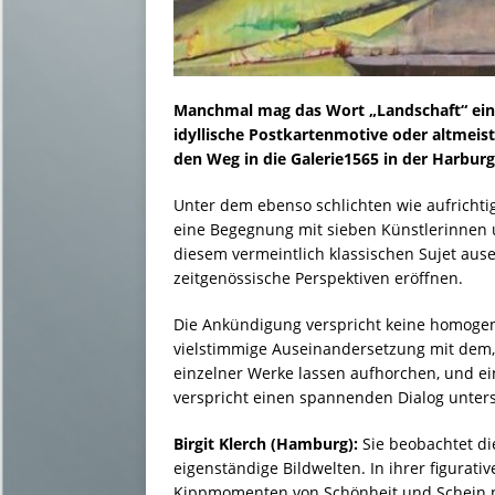
Manchmal mag das Wort „Landschaft“ ein 
idyllische Postkartenmotive oder altmeis
den Weg in die Galerie1565 in der Harburg
Unter dem ebenso schlichten wie aufrichtig
eine Begegnung mit sieben Künstlerinnen un
diesem vermeintlich klassischen Sujet au
zeitgenössische Perspektiven eröffnen.
Die Ankündigung verspricht keine homogen
vielstimmige Auseinandersetzung mit dem,
einzelner Werke lassen aufhorchen, und ein
verspricht einen spannenden Dialog unters
Birgit Klerch (Hamburg):
Sie beobachtet di
eigenständige Bildwelten. In ihrer figurati
Kippmomenten von Schönheit und Schein n