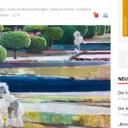
gen
,
Feature Besprechungen
,
Feature Home
,
Initiative
iative
0
NEU
Die l
4. Aug
Die Ä
1. Aug
„Bre