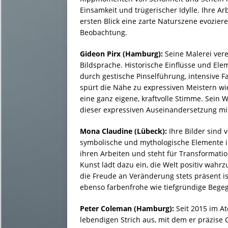
Einsamkeit und trügerischer Idylle. Ihre A
ersten Blick eine zarte Naturszene evozieren
Beobachtung.
Gideon Pirx (Hamburg):
Seine Malerei vere
Bildsprache. Historische Einflüsse und El
durch gestische Pinselführung, intensive F
spürt die Nähe zu expressiven Meistern wie
eine ganz eigene, kraftvolle Stimme. Sein 
dieser expressiven Auseinandersetzung mit
Mona Claudine (Lübeck):
Ihre Bilder sind 
symbolische und mythologische Elemente int
ihren Arbeiten und steht für Transformat
Kunst lädt dazu ein, die Welt positiv wa
die Freude an Veränderung stets präsent ist
ebenso farbenfrohe wie tiefgründige Bege
Peter Coleman (Hamburg):
Seit 2015 im Ate
lebendigen Strich aus, mit dem er präzise