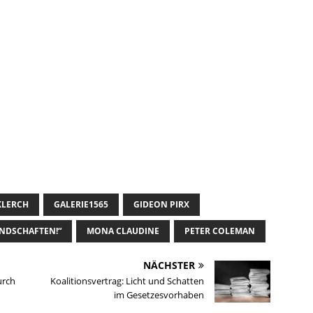
KLERCH
GALERIE1565
GIDEON PIRX
NDSCHAFTEN!“
MONA CLAUDINE
PETER COLEMAN
NÄCHSTER
urch
Koalitionsvertrag: Licht und Schatten
im Gesetzesvorhaben