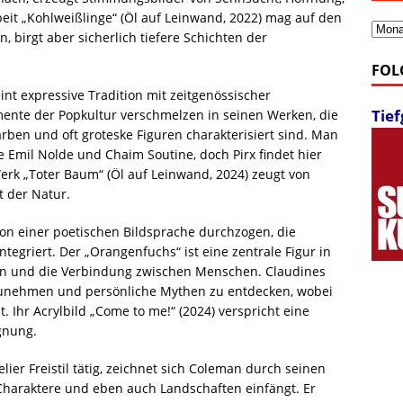
rbeit „Kohlweißlinge“ (Öl auf Leinwand, 2022) mag auf den
Archi
, birgt aber sicherlich tiefere Schichten der
FOL
int expressive Tradition mit zeitgenössischer
Tie
emente der Popkultur verschmelzen in seinen Werken, die
arben und oft groteske Figuren charakterisiert sind. Man
 Emil Nolde und Chaim Soutine, doch Pirx findet hier
Werk „Toter Baum“ (Öl auf Leinwand, 2024) zeugt von
 der Natur.
von einer poetischen Bildsprache durchzogen, die
egriert. Der „Orangenfuchs“ ist eine zentrale Figur in
ion und die Verbindung zwischen Menschen. Claudines
hrzunehmen und persönliche Mythen zu entdecken, wobei
. Ihr Acrylbild „Come to me!“ (2024) verspricht eine
gnung.
lier Freistil tätig, zeichnet sich Coleman durch seinen
 Charaktere und eben auch Landschaften einfängt. Er