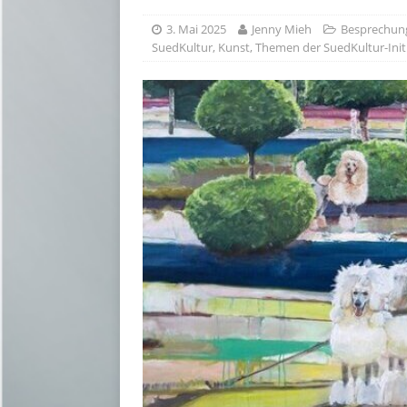
3. Mai 2025
Jenny Mieh
Besprechun
SuedKultur
,
Kunst
,
Themen der SuedKultur-Init