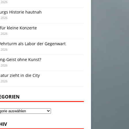
i 2026
urgs Historie hautnah
i 2026
für kleine Konzerte
i 2026
Wehrturm als Labor der Gegenwart
i 2026
ing-Geist ohne Kunst?
i 2026
atur zieht in die City
i 2026
EGORIEN
gorien
HIV