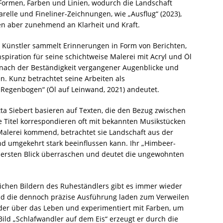
 Formen, Farben und Linien, wodurch die Landschaft
relle und Fineliner-Zeichnungen, wie „Ausflug“ (2023),
nen aber zunehmend an Klarheit und Kraft.
Künstler sammelt Erinnerungen in Form von Berichten,
spiration für seine schichtweise Malerei mit Acryl und Öl
e nach der Beständigkeit vergangener Augenblicke und
. Kunz betrachtet seine Arbeiten als
„Regenbogen“ (Öl auf Leinwand, 2021) andeutet.
tta Siebert basieren auf Texten, die den Bezug zwischen
 Titel korrespondieren oft mit bekannten Musikstücken
n Malerei kommend, betrachtet sie Landschaft aus der
nd umgekehrt stark beeinflussen kann. Ihr „Himbeer-
n ersten Blick überraschen und deutet die ungewohnten
eichen Bildern des Ruheständlers gibt es immer wieder
und die dennoch präzise Ausführung laden zum Verweilen
Bilder über das Leben und experimentiert mit Farben, um
Bild „Schlafwandler auf dem Eis“ erzeugt er durch die