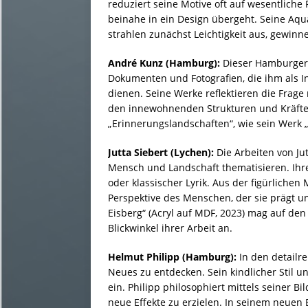
reduziert seine Motive oft auf wesentliche
beinahe in ein Design übergeht. Seine Aqua
strahlen zunächst Leichtigkeit aus, gewin
André Kunz (Hamburg):
Dieser Hamburger 
Dokumenten und Fotografien, die ihm als In
dienen. Seine Werke reflektieren die Frag
den innewohnenden Strukturen und Kräften
„Erinnerungslandschaften“, wie sein Werk 
Jutta Siebert (Lychen):
Die Arbeiten von Ju
Mensch und Landschaft thematisieren. Ihre
oder klassischer Lyrik. Aus der figürliche
Perspektive des Menschen, der sie prägt u
Eisberg“ (Acryl auf MDF, 2023) mag auf de
Blickwinkel ihrer Arbeit an.
Helmut Philipp (Hamburg):
In den detailr
Neues zu entdecken. Sein kindlicher Stil 
ein. Philipp philosophiert mittels seiner 
neue Effekte zu erzielen. In seinem neuen 