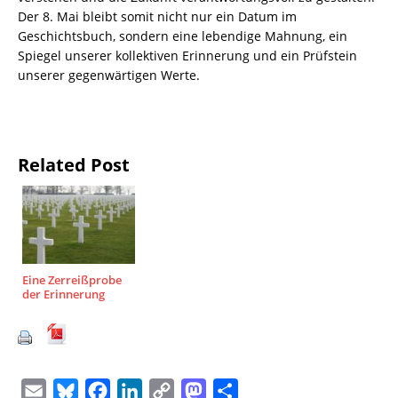
Der 8. Mai bleibt somit nicht nur ein Datum im
Geschichtsbuch, sondern eine lebendige Mahnung, ein
Spiegel unserer kollektiven Erinnerung und ein Prüfstein
unserer gegenwärtigen Werte.
Related Post
Eine Zerreißprobe
der Erinnerung
E
B
F
L
C
M
T