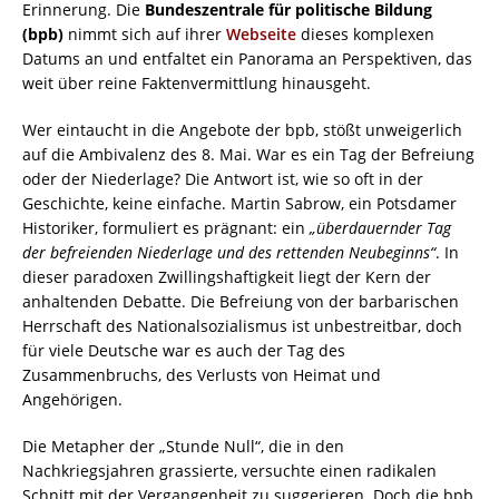
Erinnerung. Die
Bundeszentrale für politische Bildung
(bpb)
nimmt sich auf ihrer
Webseite
dieses komplexen
Datums an und entfaltet ein Panorama an Perspektiven, das
weit über reine Faktenvermittlung hinausgeht.
Wer eintaucht in die Angebote der bpb, stößt unweigerlich
auf die Ambivalenz des 8. Mai. War es ein Tag der Befreiung
oder der Niederlage? Die Antwort ist, wie so oft in der
Geschichte, keine einfache. Martin Sabrow, ein Potsdamer
Historiker, formuliert es prägnant: ein
„überdauernder Tag
der befreienden Niederlage und des rettenden Neubeginns“
. In
dieser paradoxen Zwillingshaftigkeit liegt der Kern der
anhaltenden Debatte. Die Befreiung von der barbarischen
Herrschaft des Nationalsozialismus ist unbestreitbar, doch
für viele Deutsche war es auch der Tag des
Zusammenbruchs, des Verlusts von Heimat und
Angehörigen.
Die Metapher der „Stunde Null“, die in den
Nachkriegsjahren grassierte, versuchte einen radikalen
Schnitt mit der Vergangenheit zu suggerieren. Doch die bpb