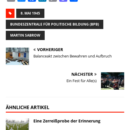
m
l
a
i
o
a
e
a
8. MAI 1945
u
c
n
p
s
i
i
e
e
k
y
t
l
BUNDESZENTRALE FÜR POLITISCHE BILDUNG (BPB)
l
s
b
e
L
o
e
MARTIN SABROW
k
o
d
i
d
n
y
o
I
n
o
VORHERIGER
k
n
k
n
Balanceakt zwischen Bewahren und Aufbruch
NÄCHSTER
Ein Fest für Alle(s)
ÄHNLICHE ARTIKEL
Eine Zerreißprobe der Erinnerung