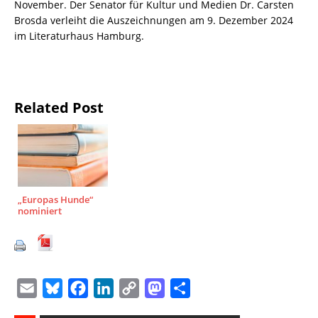
November. Der Senator für Kultur und Medien Dr. Carsten
Brosda verleiht die Auszeichnungen am 9. Dezember 2024
im Literaturhaus Hamburg.
Related Post
„Europas Hunde“
nominiert
E
B
F
L
C
M
T
m
l
a
i
o
a
e