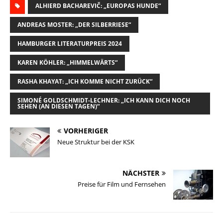
a
ALHIERD BACHAREVIČ: „EUROPAS HUNDE“
u
c
n
p
s
i
i
e
e
k
y
t
l
ANDREAS MOSTER: „DER SILBERRIESE“
l
s
b
e
L
o
e
HAMBURGER LITERATURPREIS 2024
k
o
d
i
d
n
y
o
I
n
o
KAREN KÖHLER: „HIMMELWÄRTS“
k
n
k
n
RASHA KHAYAT: „ICH KOMME NICHT ZURÜCK“
SIMONÉ GOLDSCHMIDT-LECHNER: „ICH KANN DICH NOCH
SEHEN (AN DIESEN TAGEN)“
VORHERIGER
Neue Struktur bei der KSK
NÄCHSTER
Preise für Film und Fernsehen