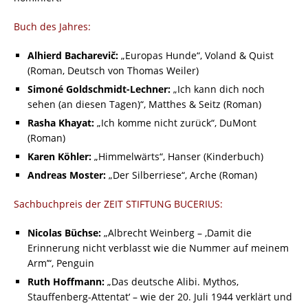
Buch des Jahres:
Alhierd Bacharevič:
„Europas Hunde“, Voland & Quist
(Roman, Deutsch von Thomas Weiler)
Simoné Goldschmidt-Lechner:
„Ich kann dich noch
sehen (an diesen Tagen)“, Matthes & Seitz (Roman)
Rasha Khayat:
„Ich komme nicht zurück“, DuMont
(Roman)
Karen Köhler:
„Himmelwärts“, Hanser (Kinderbuch)
Andreas Moster:
„Der Silberriese“, Arche (Roman)
Sachbuchpreis der ZEIT STIFTUNG BUCERIUS:
Nicolas Büchse:
„Albrecht Weinberg – ,Damit die
Erinnerung nicht verblasst wie die Nummer auf meinem
Arm’“, Penguin
Ruth Hoffmann:
„Das deutsche Alibi. Mythos,
Stauffenberg-Attentat‘ – wie der 20. Juli 1944 verklärt und