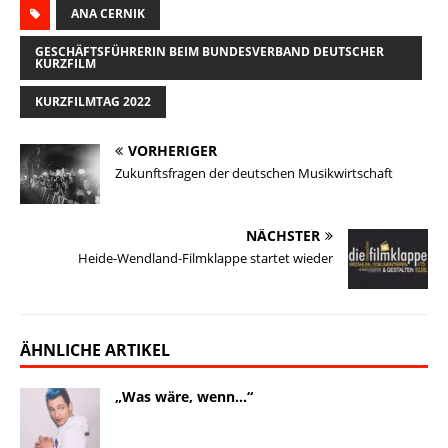
a
ANA CERNIK
u
c
n
p
s
i
i
e
e
k
y
t
l
GESCHÄFTSFÜHRERIN BEIM BUNDESVERBAND DEUTSCHER
KURZFILM
l
s
b
e
L
o
e
k
o
d
i
d
n
KURZFILMTAG 2022
y
o
I
n
o
VORHERIGER
k
n
k
n
Zukunftsfragen der deutschen Musikwirtschaft
NÄCHSTER
Heide-Wendland-Filmklappe startet wieder
ÄHNLICHE ARTIKEL
„Was wäre, wenn…“