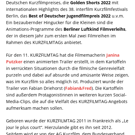
Deutschen Kurzfilmpreises, die
Golden Shorts 2022
mit
internationalen Highlights des 38. interfilm Kurzfilmfestivals
Berlin, das
Best of Deutscher Jugendfilmpreis 2022
u.v.m.
Ein bezaubernder Hingucker für die Kleinen sind die
Animations-Programme des
Berliner Luftkind Filmverleihs
,
der in diesem Jahr zum ersten Mal zwei Filmreihen im
Rahmen des KURZFILMTAGs anbietet.
Für den 11. KURZFILMTAG hat die Filmemacherin
Janina
Putzker
einen animierten Trailer erstellt, in dem Kartoffeln
in verrückten Situationen durch die filmische Genrevielfalt
purzeln und dabei auf absurde und amüsante Weise zeigen,
was im Kurzfilm so alles möglich ist. Produziert wurde der
Trailer von Fabian Driehorst (
Fabian&Fred
). Die Kartoffeln
sind außerdem Protagonistinnen in weiteren kurzen Social-
Media-Clips, die auf die Vielfalt des KURZFILMTAG-Angebots
aufmerksam machen sollen.
Geboren wurde der KURZFILMTAG 2011 in Frankreich als „Le
jour le plus court“. Hierzulande gibt es ihn seit 2012.
Seitdem wird er von der AG Kurzfilm, dem Bundesverband