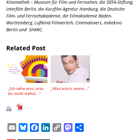
Kinemathek – Museum für Film und Fernsehen, die DEFA-Stiftung,
interfilm Berlin, die Kurzfilm Agentur Hamburg, die Deutsche
Film- und Fernsehakademie, die Filmakademie Baden-
Württemberg, Luftkind Filmverleih, Cinemalovers, Indiekino
Berlin und SHARC.
Related Post
„Ich sehe was, was
„Was wäre, wenn…“
du nicht siehst…“
E
B
F
L
C
M
T
m
l
a
i
o
a
e