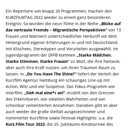
Ein Repertoire von knapp 20 Programmen, machen den
KURZFILMTAG 2022 wieder zu einem ganz besonderen
Ereignis: So wurden die neun Filme in der Reihe
„Blicke auf
das vertraute Fremde – Migrantische Perspektiven“
von 13
Frauen und Männern unterschiedlicher Herkunft vor dem
Hintergrund eigener Erfahrungen in und mit Deutschland,
mit Klischees, Stereotypen und Vorurteilen ausgewählt. Im
Jugendprogramm der DFFB kommen
„Starke Mädchen.
Starke Stimmen. Starke Frauen“
zu Wort, die ihre Fantasie,
aber auch ihre Kraft nutzen, um ihren Träumen Raum zu
lassen. In
„Do You Have The Shine?“
liefert der Verleih der
Kurzfilm Agentur Hamburg ein schauriges Line-up mit
Action, Witz und viel Suspense. Das Fokus-Programm von
Interfilm,
„Sieh mal eine*r an!“
, erzählt von den Grenzen
des Erkennbaren, von volatilen Wahrheiten und von
scheinbar zementierten Annahmen. Daneben gibt es aber
auch wieder die große Vielfalt ausgezeichneter und
nominierter Kurzfilme sowie Festival-Highlights: u.a. die
Kurz.Film.Tour 2022
, die 25. Jubiläums-Kinotournee des