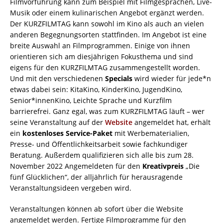
Filmvorführung kann zum Beispiel mit Filmgesprächen, Live-
Musik oder einem kulinarischen Angebot ergänzt werden.
Der KURZFILMTAG kann sowohl im Kino als auch an vielen
anderen Begegnungsorten stattfinden. Im Angebot ist eine
breite Auswahl an Filmprogrammen. Einige von ihnen
orientieren sich am diesjährigen Fokusthema und sind
eigens für den KURZFILMTAG zusammengestellt worden.
Und mit den verschiedenen
Specials
wird wieder für jede*n
etwas dabei sein: KitaKino, KinderKino, JugendKino,
Senior*innenKino, Leichte Sprache und Kurzfilm
barrierefrei. Ganz egal, was zum KURZFILMTAG läuft – wer
seine Veranstaltung auf der
Website
angemeldet hat, erhält
ein
kostenloses Service-Paket
mit Werbematerialien,
Presse- und Öffentlichkeitsarbeit sowie fachkundiger
Beratung. Außerdem qualifizieren sich alle bis zum 28.
November 2022 Angemeldeten für den
Kreativpreis
„Die
fünf Glücklichen“, der alljährlich für herausragende
Veranstaltungsideen vergeben wird.
Veranstaltungen können ab sofort über die Website
angemeldet werden. Fertige Filmprogramme für den