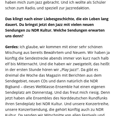
haben mich zum Jazz gebracht. Und ich wollte als Schüler
schon zum Radio, und speziell zur Jazzredaktion.
Das klingt nach einer Liebesgeschichte, die ein Leben lang
dauert. Du bringst jetzt den Jazz mit vielen neuen
Sendungen zu NDR Kultur. Welche Sendungen erwarten
uns denn?
Gerdes:
Ich glaube, wir kommen mit einer sehr schönen
Mischung aus bereits Bewährtem und Neuem. Wir haben ja
künftig die Sendestrecke abends immer von kurz nach halb
elf bis Mitternacht. Und die haben wir zweigeteilt, das heißt
in der ersten Stunde hören wir „Play Jazz!“. Da gibt es
dreimal die Woche das Magazin mit Berichten aus dem
Sendegebiet, neuen CDs und dann natürlich die NDR
Bigband – dieses Weltklasse-Ensemble hat einen eigenen
Sendeplatz am Donnerstag. Und das freut mich riesig. Denn
jetzt haben alle Ensembles des Norddeutschen Rundfunks
ihren Sendeplatz bei NDR Kultur. Und unsere Konzertreihe,
unsere Konzertsendung, die gehört künftig auch zu NDR
Kultur. Da senden wir Mitschnitte von allen Festivals und