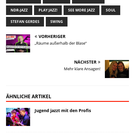
k
n
k
n
NDR-JAZZ
PLAY JAZZ!
SEE MORE JAZZ
SOUL
STEFAN GERDES
SWING
VORHERIGER
„Räume außerhalb der Blase“
NÄCHSTER
Mehr klare Ansagen!
ÄHNLICHE ARTIKEL
Jugend jazzt mit den Profis