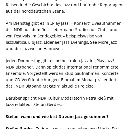
Reisen in die Geschichte des Jazz und hautnahe Reportagen
aus der norddeutschen Szene.
Am Dienstag gibt es in „Play Jazz! – Konzert“ Liveaufnahmen
des NDR aus dem Rolf-Liebermann-Studio, aus Clubs und
von Festivals im Sendegebiet – beispielsweise von
JazzBaltica, Elbjazz, Eldenaer Jazz Evenings, See More Jazz
und der Jazzwoche Hannover.
Jeden Donnerstag gibt es orchestralen Jazz in „Play Jazz! –
NDR Bigband“. Dann spielt das international renommierte
Ensemble. Vorgestellt werden Studioaufnahmen, Konzerte
und CD-Veröffentlichungen. Einmal im Monat präsentiert
das „NDR Bigband Magazin“ aktuelle Projekte.
Darüber spricht NDR Kultur Moderatorin Petra Rieß mit
Jazzredakteur Stefan Gerdes.
Stefan, wann und wie bist Du zum Jazz gekommen?
Stefan Gerdes:
Zu Hause war ich umgeben von Musik. Da