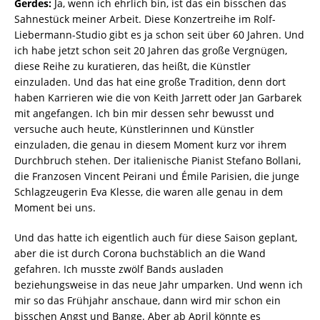
Gerdes:
Ja, wenn ich ehrlich bin, ist das ein bisschen das
Sahnestück meiner Arbeit. Diese Konzertreihe im Rolf-
Liebermann-Studio gibt es ja schon seit über 60 Jahren. Und
ich habe jetzt schon seit 20 Jahren das große Vergnügen,
diese Reihe zu kuratieren, das heißt, die Künstler
einzuladen. Und das hat eine große Tradition, denn dort
haben Karrieren wie die von Keith Jarrett oder Jan Garbarek
mit angefangen. Ich bin mir dessen sehr bewusst und
versuche auch heute, Künstlerinnen und Künstler
einzuladen, die genau in diesem Moment kurz vor ihrem
Durchbruch stehen. Der italienische Pianist Stefano Bollani,
die Franzosen Vincent Peirani und Émile Parisien, die junge
Schlagzeugerin Eva Klesse, die waren alle genau in dem
Moment bei uns.
Und das hatte ich eigentlich auch für diese Saison geplant,
aber die ist durch Corona buchstäblich an die Wand
gefahren. Ich musste zwölf Bands ausladen
beziehungsweise in das neue Jahr umparken. Und wenn ich
mir so das Frühjahr anschaue, dann wird mir schon ein
bisschen Angst und Bange. Aber ab April könnte es