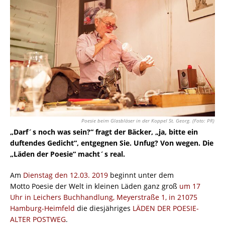
Poesie beim Glasbläser in der Koppel St. Georg. (Foto: PR)
„Darf´s noch was sein?“ fragt der Bäcker, „ja, bitte ein
duftendes Gedicht“, entgegnen Sie. Unfug? Von wegen. Die
„Läden der Poesie“ macht´s real.
Am
Dienstag den 12.03. 2019
beginnt unter dem
Motto Poesie der Welt in kleinen Läden ganz groß
um 17
Uhr in Leichers Buchhandlung, Meyerstraße 1, in 21075
Hamburg-Heimfeld
die diesjähriges
LÄDEN DER POESIE-
ALTER POSTWEG
.