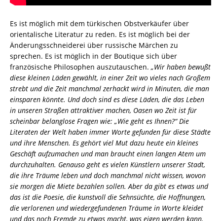
Es ist möglich mit dem türkischen Obstverkäufer über
orientalische Literatur zu reden. Es ist möglich bei der
Änderungsschneiderei über russische Märchen zu
sprechen. Es ist möglich in der Boutique sich über
französische Philosophen auszutauschen.
„Wir haben bewußt
diese kleinen Läden gewählt, in einer Zeit wo vieles nach Großem
strebt und die Zeit manchmal zerhackt wird in Minuten, die man
einsparen könnte. Und doch sind es diese Läden, die das Leben
in unseren Straßen attraktiver machen, Oasen wo Zeit ist für
scheinbar belanglose Fragen wie: „Wie geht es Ihnen?“ Die
Literaten der Welt haben immer Worte gefunden für diese Städte
und ihre Menschen. Es gehört viel Mut dazu heute ein kleines
Geschäft aufzumachen und man braucht einen langen Atem um
durchzuhalten. Genauso geht es vielen Künstlern unserer Stadt,
die ihre Träume leben und doch manchmal nicht wissen, wovon
sie morgen die Miete bezahlen sollen. Aber da gibt es etwas und
das ist die Poesie, die kunstvoll die Sehnsüchte, die Hoffnungen,
die verlorenen und wiedergefundenen Träume in Worte kleidet
und das noch Fremde zu etwas macht, was eigen werden kann.