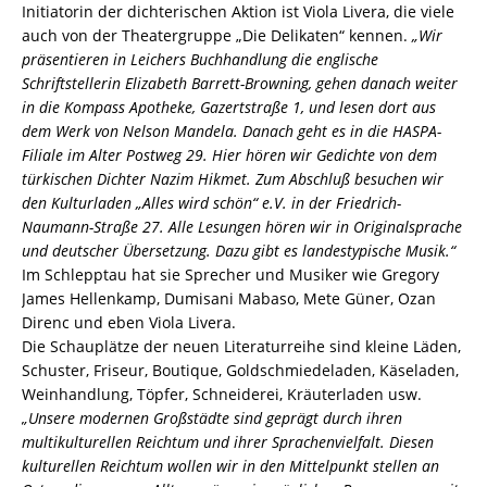
Initiatorin der dichterischen Aktion ist Viola Livera, die viele
auch von der Theatergruppe „Die Delikaten“ kennen.
„Wir
präsentieren in Leichers Buchhandlung die englische
Schriftstellerin Elizabeth Barrett-Browning, gehen danach weiter
in die Kompass Apotheke, Gazertstraße 1, und lesen dort aus
dem Werk von Nelson Mandela. Danach geht es in die HASPA-
Filiale im Alter Postweg 29. Hier hören wir Gedichte von dem
türkischen Dichter Nazim Hikmet. Zum Abschluß besuchen wir
den Kulturladen „Alles wird schön“ e.V. in der Friedrich-
Naumann-Straße 27. Alle Lesungen hören wir in Originalsprache
und deutscher Übersetzung. Dazu gibt es landestypische Musik.“
Im Schlepptau hat sie Sprecher und Musiker wie Gregory
James Hellenkamp, Dumisani Mabaso, Mete Güner, Ozan
Direnc und eben Viola Livera.
Die Schauplätze der neuen Literaturreihe sind kleine Läden,
Schuster, Friseur, Boutique, Goldschmiedeladen, Käseladen,
Weinhandlung, Töpfer, Schneiderei, Kräuterladen usw.
„Unsere modernen Großstädte sind geprägt durch ihren
multikulturellen Reichtum und ihrer Sprachenvielfalt. Diesen
kulturellen Reichtum wollen wir in den Mittelpunkt stellen an