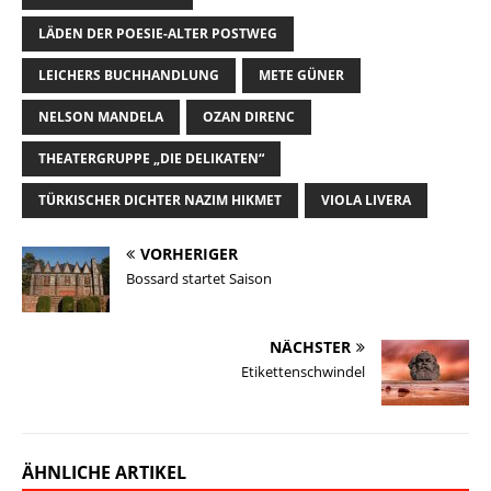
k
n
k
n
LÄDEN DER POESIE-ALTER POSTWEG
LEICHERS BUCHHANDLUNG
METE GÜNER
NELSON MANDELA
OZAN DIRENC
THEATERGRUPPE „DIE DELIKATEN“
TÜRKISCHER DICHTER NAZIM HIKMET
VIOLA LIVERA
VORHERIGER
Bossard startet Saison
NÄCHSTER
Etikettenschwindel
ÄHNLICHE ARTIKEL