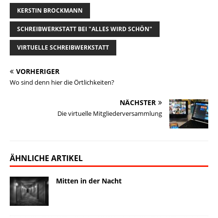
i
e
e
k
y
t
l
KERSTIN BROCKMANN
l
s
b
e
L
o
e
SCHREIBWERKSTATT BEI "ALLES WIRD SCHÖN"
k
o
d
i
d
n
y
o
I
n
o
VIRTUELLE SCHREIBWERKSTATT
k
n
k
n
VORHERIGER
Wo sind denn hier die Örtlichkeiten?
NÄCHSTER
Die virtuelle Mitgliederversammlung
ÄHNLICHE ARTIKEL
Mitten in der Nacht