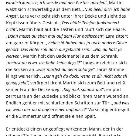
wirklich komisch, ich werde mal den Portier anrufen“
, Martin
wälzt sich schwerfällig aus dem Bett.
„Nun beeil dich, ich habe
Angst“
, Lara verkriecht sich unter ihrer Decke und zieht das
Kopfkissen übers Gesicht.
„Das blöde Telefon funktioniert
nicht“
, Martin haut auf die Tasten und rauft sich die Haare.
„Dann musst du eben mal auf dem Flur nachsehen“
, Lara zittert
am ganzen Körper,
„vielleicht haben das ja auch andere Gäste
gehört. Das Hotel soll doch ausgebucht sein.“ „Na, du hast ja
Nerven“
, Martin holt den Bademantel aus dem Schrank,
„meinst du etwa, ich habe keine Angst?“
Langsam zieht er sich
die Socken an,
„was machst du denn solange“
, Laras Stimme
klingt weinerlich.
„Dann geh du doch, wenn es dir nicht schnell
genug geht“
, verärgert dreht Martin sich zum Bett und reißt
seiner Frau die Decke weg.
„Sag mal, spinnst du?“
, empört
zerrt Lara an der Zudecke und blickt ihren Mann wütend an.
Endlich geht er mit schlurfenden Schritten zur Tür:
„und was
ist, wenn mir da draußen einer auflauert?“
Vorsichtig entriegelt
er die Zimmertür und öffnet sie einen Spalt.
Er entdeckt einen ungepflegt wirkenden Mann, der in der
offenen Tür langsam in sich zusammensinkt. Eine starke