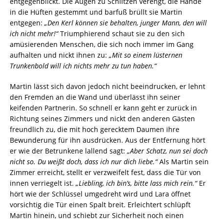
entgegenblickt. Die Augen zu Schlitzen verengt, die Hände
in die Hüften gestemmt und barfuß brüllt sie Martin
entgegen:
„Den Kerl können sie behalten, junger Mann, den will
ich nicht mehr!“
Triumphierend schaut sie zu den sich
amüsierenden Menschen, die sich noch immer im Gang
aufhalten und nickt ihnen zu:
„Mit so einem lüsternen
Trunkenbold will ich nichts mehr zu tun haben.“
Martin lässt sich davon jedoch nicht beeindrucken, er lehnt
den Fremden an die Wand und überlässt ihn seiner
keifenden Partnerin. So schnell er kann geht er zurück in
Richtung seines Zimmers und nickt den anderen Gästen
freundlich zu, die mit hoch gerecktem Daumen ihre
Bewunderung für ihn ausdrücken. Aus der Entfernung hört
er wie der Betrunkene lallend sagt:
„Aber Schatz, nun sei doch
nicht so. Du weißt doch, dass ich nur dich liebe.“
Als Martin sein
Zimmer erreicht, stellt er verzweifelt fest, dass die Tür von
innen verriegelt ist.
„Liebling, ich bin’s, bitte lass mich rein.“
Er
hört wie der Schlüssel umgedreht wird und Lara öffnet
vorsichtig die Tür einen Spalt breit. Erleichtert schlüpft
Martin hinein, und schiebt zur Sicherheit noch einen