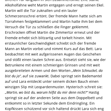
Alkoholfahne weht Martin entgegen und erregt seinen Ekel.
Martin will die Tür zuknallen und ein lauter
Schmerzensschrei ertönt. Der fremde Mann hatte sich am
Türrahmen festgeklammert und Martin hatte ihm bei dem
Versuch die Tür zu schließen die Finger geklemmt.
Erschrocken öffnet Martin die Zimmertür erneut und der
Fremde erhebt sich blitzartig und torkelt hinein. Mit
erstaunlicher Geschwindigkeit schiebt sich der fremde
Mann an Martin vorbei und nimmt Kurs auf das Bett. Lara
beobachtet mit weit aufgerissenen Augen das Geschehen
und stößt einen lauten Schrei aus. Entsetzt sieht sie, wie der
Betrunkene mit einem schmierigen Grinsen und mit weit
ausgebreiteten Armen und den Worten
„Mein Schnuckel, da
bist du ja“
, auf sie zuwankt. Dabei springt sein Bademantel
auf und Lara entdeckt unter seinem dicken Bauch einen
winzigen Slip mit Leopardenmuster. Hysterisch schreit sie:
„Martin, wo bist du, warum hilfst du mir denn nicht?“
Hastig
springt sie auf der anderen Seite aus dem Doppelbett und
entkommt so in letzter Sekunde dem Eindringling. Ein
Kopfkissen schützend vor sich haltend drückt Lara sich eng