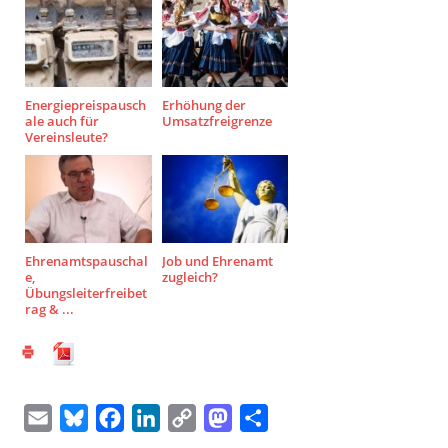
Energiepreispausch
Erhöhung der
ale auch für
Umsatzfreigrenze
Vereinsleute?
Ehrenamtspauschal
Job und Ehrenamt
e,
zugleich?
Übungsleiterfreibet
rag & ...
E
B
F
L
C
M
T
m
l
a
i
o
a
e