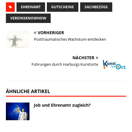
a
EHRENAMT
u
c
n
GUTSCHEINE
p
s
i
SACHBEZÜGE
i
e
e
k
y
t
l
VEREINSKNOWHOW
l
s
b
e
L
o
e
k
o
d
i
d
n
VORHERIGER
Posttraumatisches Wachstum entdecken
y
o
I
n
o
k
n
k
n
NÄCHSTER
Führungen durch Harburgs Kunstorte
ÄHNLICHE ARTIKEL
Job und Ehrenamt zugleich?