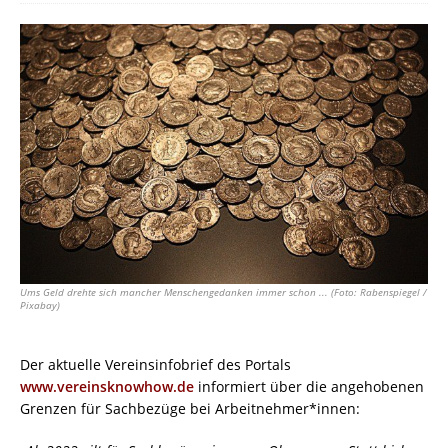
Ums Geld drehte sich mancher Menschengedanken immer schon ... (Foto: Rabenspiegel /
Pixabay)
Der aktuelle Vereinsinfobrie
f des Portals
www.
vereinsknowhow.de
informiert über die angehobenen
Grenzen für Sachbezüge bei Arbeitnehmer*innen: