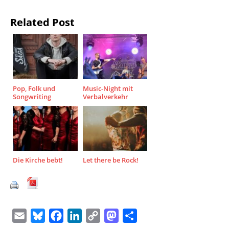
Related Post
Pop, Folk und
Music-Night mit
Songwriting
Verbalverkehr
Die Kirche bebt!
Let there be Rock!
E
B
F
L
C
M
T