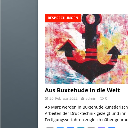
i
e
e
k
y
t
l
l
s
b
e
L
o
e
BESPRECHUNGEN
k
o
d
i
d
n
y
o
I
n
o
k
n
k
n
Aus Buxtehude in die Welt
26. Februar 2022
admin
0
Ab März werden in Buxtehude künstlerisc
Arbeiten der Drucktechnik gezeigt und ihr
Fertigungsverfahren zugleich näher gebrac