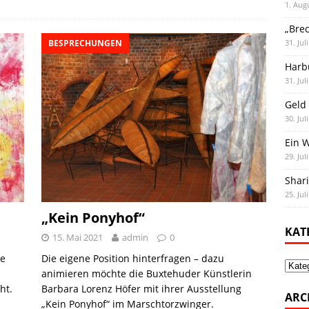
1. Aug
a
u
c
n
p
s
i
„Bre
i
e
e
k
y
t
l
BESPRECHUNGEN
31. Jul
l
s
b
e
L
o
e
Harb
k
o
d
i
d
n
31. Jul
y
o
I
n
o
Geld 
k
n
k
n
30. Jul
Ein 
29. Jul
Shar
25. Jul
„Kein Ponyhof“
KAT
15. Mai 2021
admin
0
he
Die eigene Position hinterfragen – dazu
Kate
animieren möchte die Buxtehuder Künstlerin
ht.
Barbara Lorenz Höfer mit ihrer Ausstellung
ARC
„Kein Ponyhof“ im Marschtorzwinger.