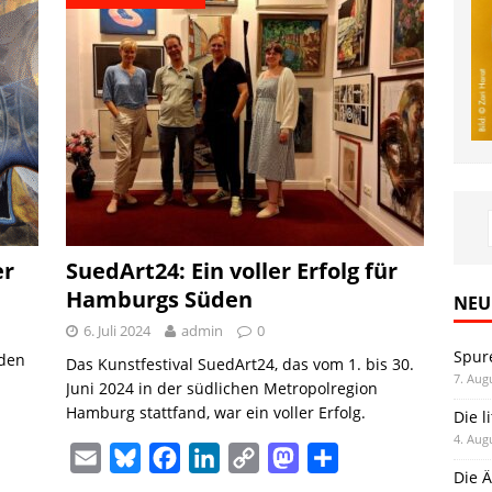
er
SuedArt24: Ein voller Erfolg für
Hamburgs Süden
NEU
6. Juli 2024
admin
0
Spur
nden
Das Kunstfestival SuedArt24, das vom 1. bis 30.
7. Aug
Juni 2024 in der südlichen Metropolregion
Hamburg stattfand, war ein voller Erfolg.
Die l
4. Aug
E
B
F
L
C
M
T
Die Ä
m
l
a
i
o
a
e