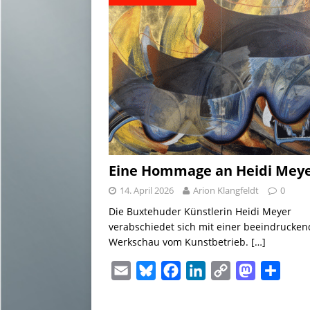
Eine Hommage an Heidi Mey
14. April 2026
Arion Klangfeldt
0
Die Buxtehuder Künstlerin Heidi Meyer
verabschiedet sich mit einer beeindrucke
Werkschau vom Kunstbetrieb.
[…]
E
B
F
L
C
M
T
m
l
a
i
o
a
e
a
u
c
n
p
s
i