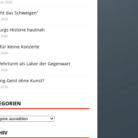
ust 2026
cht das Schweigen“
i 2026
urgs Historie hautnah
i 2026
für kleine Konzerte
i 2026
Wehrturm als Labor der Gegenwart
i 2026
ing-Geist ohne Kunst?
i 2026
EGORIEN
gorien
HIV