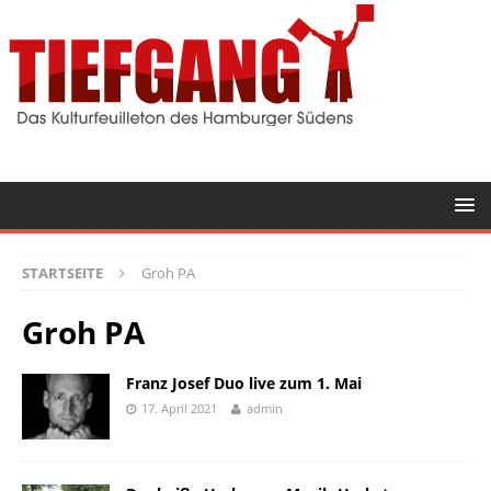
STARTSEITE
Groh PA
Groh PA
Franz Josef Duo live zum 1. Mai
17. April 2021
admin