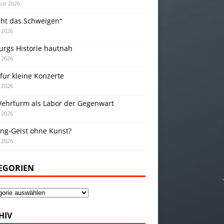
ust 2026
cht das Schweigen“
i 2026
urgs Historie hautnah
i 2026
für kleine Konzerte
i 2026
Wehrturm als Labor der Gegenwart
i 2026
ing-Geist ohne Kunst?
i 2026
EGORIEN
gorien
HIV