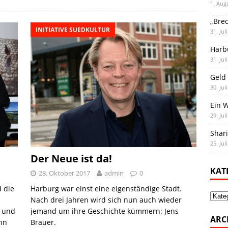
1. Aug
i
e
e
k
y
t
l
„Bre
l
s
b
e
L
o
e
INITIATIVE SUEDKULTUR
31. Jul
k
o
d
i
d
n
Harb
y
o
I
n
o
31. Jul
k
n
k
n
Geld 
30. Jul
Ein 
29. Jul
Shar
25. Jul
Der Neue ist da!
KAT
28. Oktober 2017
admin
0
 die
Harburg war einst eine eigenständige Stadt.
Kate
Nach drei Jahren wird sich nun auch wieder
g und
jemand um ihre Geschichte kümmern: Jens
ARC
nn
Brauer.