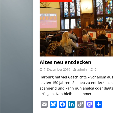
Altes neu entdecken
7. Dezember 2019
admin
0
Harburg hat viel Geschichte – vor allem au
letzten 150 Jahren. Sie neu zu entdecken, is
spannend und kann nun analog oder digita
erfolgen. Nah bleibt sie immer.
E
B
F
L
C
M
T
m
l
a
i
o
a
e