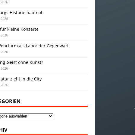
i 2026
urgs Historie hautnah
i 2026
für kleine Konzerte
i 2026
Wehrturm als Labor der Gegenwart
i 2026
ing-Geist ohne Kunst?
i 2026
atur zieht in die City
i 2026
EGORIEN
gorien
HIV