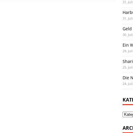
31. Jul
Harb
31. Jul
Geld 
30. Jul
Ein 
29. Jul
Shar
25. Jul
Die N
24. Jul
KAT
Kate
ARC