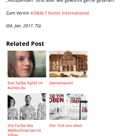
„Hutspenden“ sind aber wie gewohnt gerne gesehen.
Zum Verein
KOBALT Kunst international
(04. Jan. 2017, TG)
Related Post
Der halbe Apfel im
Gemeinwohl
Komm du
Die Farbe des
Der Tod von oben
Weltschmerzes ist
Silber