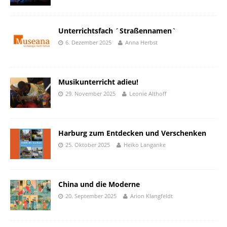
Unterrichtsfach ´Straßennamen`
6. Dezember 2025
Anna Herbst
Musikunterricht adieu!
29. November 2025
Leonie Althoff
Harburg zum Entdecken und Verschenken
25. Oktober 2025
Heiko Langanke
China und die Moderne
20. September 2025
Arion Klangfeldt