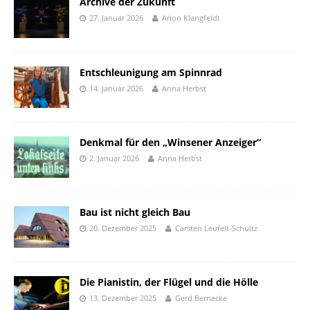
Archive der Zukunft
27. Januar 2026
Arion Klangfeldt
Entschleunigung am Spinnrad
14. Januar 2026
Anna Herbst
Denkmal für den „Winsener Anzeiger“
2. Januar 2026
Anna Herbst
Bau ist nicht gleich Bau
20. Dezember 2025
Carsten Leufelt-Schultz
Die Pianistin, der Flügel und die Hölle
13. Dezember 2025
Gerd Bernecke