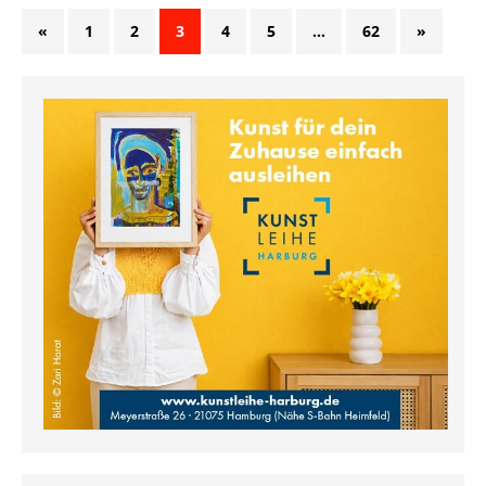
«
1
2
3
4
5
…
62
»