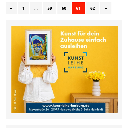
«
1
…
59
60
61
62
»