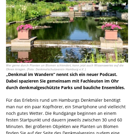
Wer gerne durch Planten un Blomen schlendert, kann jetzt auch Wissenswertes auf die
Ohren kriegen. (Foto: Denkmalschutzverein Hamburg e.V. )
„Denkmal im Wandern“ nennt sich ein neuer Podcast.
Dabei spazieren Sie gemeinsam mit Fachleuten im Ohr
durch denkmalgeschützte Parks und bauliche Ensembles.
Für das Erlebnis rund um Hamburgs Denkmäler benötigt
man nur ein paar Kopfhörer, ein Smartphone und vielleicht
noch gutes Wetter. Die Rundgänge beginnen an einem
festen Startpunkt und dauern jeweils zwischen 30 und 60
Minuten. Bei größeren Objekten wie Planten un Blomen
finden Sie auf der Seite des Denkmalvereins zudem eine