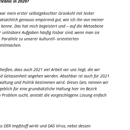
lebnis in 2020?
 war mein erster selbstgekochter Grünkohl mit lecker
tatsächlich genauso empörend gut, wie ich ihn von meiner
kenne. Das hat mich begeistert und – auf die Metaebene
r unlösbare Aufgaben häufig lösbar sind, wenn man sie
Parallele zu unserer kulturell- orientierten
, mitmachen.
eißen, dass auch 2021 viel Arbeit vor uns liegt, die wir
nd Gelassenheit angehen werden. Absehbar ist auch für 2021
altung und Politik bestimmen wird. Dieses Gen, nennen wir
eblich für eine grundsätzliche Haltung hier im Bezirk
m Problem sucht, anstatt die vorgeschlagene Lösung einfach
ss DER Impfstoff wirkt und DAS Virus, nebst dessen