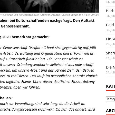
31. Jul
Harb
iv, kulturell und künstlerisch beim Grünkohlkochen: Carsten Lünzmann (Foto: privat)
31. Jul
haben bei Kulturschaffenden nachgefragt. Den Auftakt
Geld 
 Genossenschaft.
30. Jul
tag 2020 bemerkbar gemacht?
Ein 
29. Jul
Genossenschaft Dreifalt eG baut sich gegenwärtig auf, füllt
Shar
die Arbeit, Verwaltung und Organisation dieser Form von ur-
25. Jul
uf Kulturarbeit funktioniert. Die Genossenschaft zu
mit unserer Gründungseuphorie vielleicht etwas naiv erhofft
Die N
ckeln, um unsere Arbeit und das „Große Ziel“, den Betrieb
24. Jul
stes zu realisieren. Das läuft im persönlichen Kontakt einfach
ugten digitalen Ebene. Unter dieser deutlichen Einschränkung
KAT
remse, aber, wir fahren.
hallen?
Kate
auch zur Verwaltung, sind sehr lang, da die Arbeit im
tscheidungsprozessen erschwert. Ob sich das ändert, wird
ARC