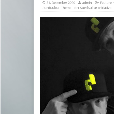
31. Dezember 2020
admin
Feature
SuedKultur
,
Themen der SuedKultur-Initiative