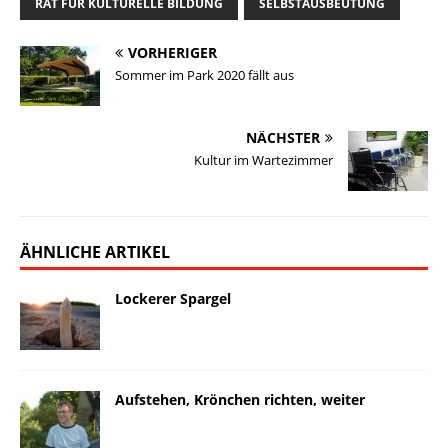
RAT FÜR KULTURELLE BILDUNG
SELBSTAUSBEUTUNG
k
o
d
i
d
n
y
o
I
n
o
VORHERIGER
k
n
k
n
Sommer im Park 2020 fällt aus
NÄCHSTER
Kultur im Wartezimmer
ÄHNLICHE ARTIKEL
Lockerer Spargel
Aufstehen, Krönchen richten, weiter