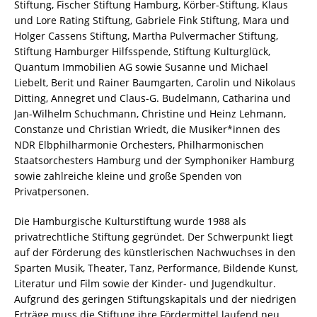
Stiftung, Fischer Stiftung Hamburg, Körber-Stiftung, Klaus
und Lore Rating Stiftung, Gabriele Fink Stiftung, Mara und
Holger Cassens Stiftung, Martha Pulvermacher Stiftung,
Stiftung Hamburger Hilfsspende, Stiftung Kulturglück,
Quantum Immobilien AG sowie Susanne und Michael
Liebelt, Berit und Rainer Baumgarten, Carolin und Nikolaus
Ditting, Annegret und Claus-G. Budelmann, Catharina und
Jan-Wilhelm Schuchmann, Christine und Heinz Lehmann,
Constanze und Christian Wriedt, die Musiker*innen des
NDR Elbphilharmonie Orchesters, Philharmonischen
Staatsorchesters Hamburg und der Symphoniker Hamburg
sowie zahlreiche kleine und große Spenden von
Privatpersonen.
Die Hamburgische Kulturstiftung wurde 1988 als
privatrechtliche Stiftung gegründet. Der Schwerpunkt liegt
auf der Förderung des künstlerischen Nachwuchses in den
Sparten Musik, Theater, Tanz, Performance, Bildende Kunst,
Literatur und Film sowie der Kinder- und Jugendkultur.
Aufgrund des geringen Stiftungskapitals und der niedrigen
Erträge muss die Stiftung ihre Fördermittel laufend neu