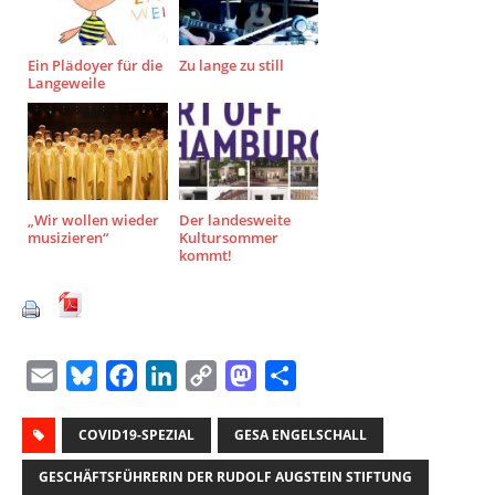
Ein Plädoyer für die
Zu lange zu still
Langeweile
„Wir wollen wieder
Der landesweite
musizieren“
Kultursommer
kommt!
E
B
F
L
C
M
T
m
l
a
i
o
a
e
a
COVID19-SPEZIAL
u
c
n
p
GESA ENGELSCHALL
s
i
i
e
e
k
y
t
l
GESCHÄFTSFÜHRERIN DER RUDOLF AUGSTEIN STIFTUNG