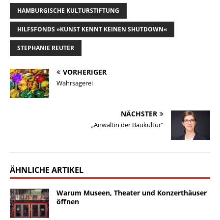
l
s
b
e
L
o
e
HAMBURGISCHE KULTURSTIFTUNG
k
o
d
i
d
n
y
o
I
n
o
HILFSFONDS »KUNST KENNT KEINEN SHUTDOWN«
k
n
k
n
STEPHANIE REUTER
VORHERIGER
Wahrsagerei
NÄCHSTER
„Anwältin der Baukultur“
ÄHNLICHE ARTIKEL
Warum Museen, Theater und Konzerthäuser
öffnen