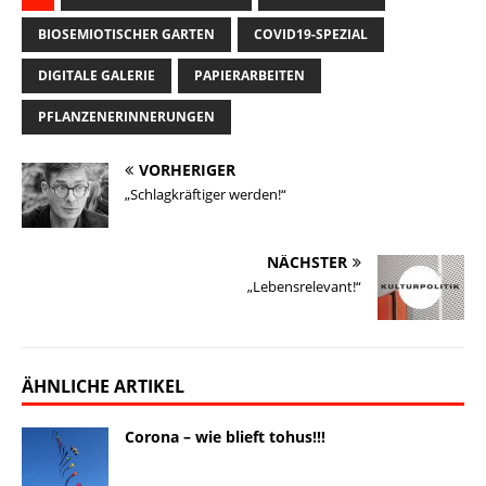
i
e
e
k
y
t
l
BIOSEMIOTISCHER GARTEN
COVID19-SPEZIAL
l
s
b
e
L
o
e
DIGITALE GALERIE
PAPIERARBEITEN
k
o
d
i
d
n
y
o
I
n
o
PFLANZENERINNERUNGEN
k
n
k
n
VORHERIGER
„Schlagkräftiger werden!“
NÄCHSTER
„Lebensrelevant!“
ÄHNLICHE ARTIKEL
Corona – wie blieft tohus!!!