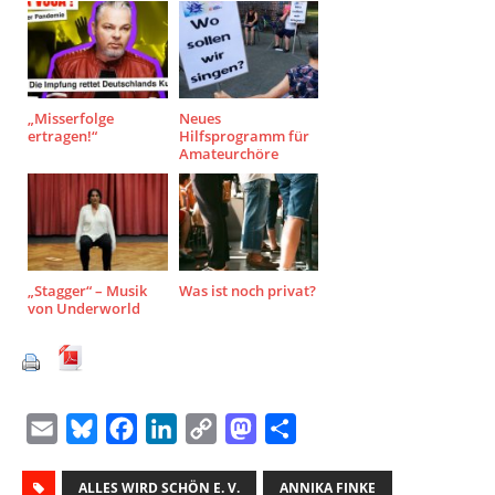
„Misserfolge
Neues
ertragen!“
Hilfsprogramm für
Amateurchöre
„Stagger“ – Musik
Was ist noch privat?
von Underworld
E
B
F
L
C
M
T
m
l
a
i
o
a
e
a
ALLES WIRD SCHÖN E. V.
u
c
n
p
s
ANNIKA FINKE
i