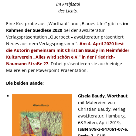
im Kreißsaal
des Lichts.
Eine Kostprobe aus „Worthaut“ und „Blaues Ufer“ gibt es
im
Rahmen der Suedlese 2020
bei der awsLiteratur-
Verlagspräsentation „Querbeet – awsLiteratur präsentiert
Neues aus dem Verlagsprogramm“.
Am 4. April 2020 liest
die Autorin gemeinsam mit Christian Baudy im Heimfelder
Kulturverein „Alles wird schön e.V.“ in der Friedrich-
Naumann-Straße 27.
Dabei präsentieren sie auch einige
Malereien per Powerpoint-Präsentation.
Die beiden Bände:
Gisela Baudy, Worthaut
,
mit Malereien von
Christian Baudy, Verlag:
awsLiteratur, Hamburg.
68 Seiten, April 2019
,
ISBN 978-3-947051-07-6.
Preis: 7,- EUR.