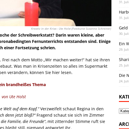
31. Jul
Harb
31. Jul
Geld 
Kreativ in der Krise:: Ute Holst (Fotokunst Susanna Schreiner)
30. Jul
Woche der Schreibwerkstatt? Darin waren kleine, aber
coronabedingten Fernunterrichts entstanden sind. Einige
Ein 
h einer Fortsetzung schrien.
29. Jul
Shar
. Frei nach dem Motto „Wir machen weiter!“ hat sie ihren
25. Jul
gebaut. Was man in Krisenzeiten so alles im Supermarkt
ben verändern, können Sie hier lesen.
Die N
24. Jul
ein brandheißes Thema
KAT
von Ute Holst
ne Welt auf dem Kopf.“
Verzweifelt schaut Regina in den
Kate
ch denn jetzt bloß?“
Fragend schaut sie sich im Zimmer
 die Familie, die Freunde“
, mit zitternder Stimme ruft sie
ARC
s bleibt still, niemand antwortet ihr.