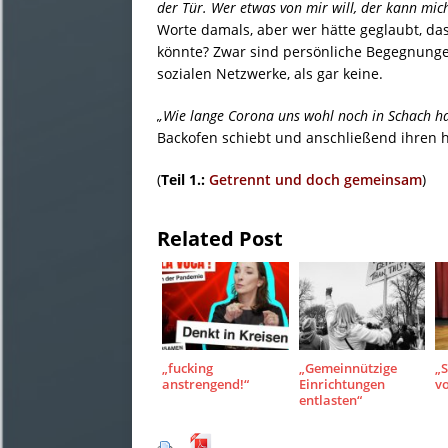
der Tür. Wer etwas von mir will, der kann mic
Worte damals, aber wer hätte geglaubt, da
könnte? Zwar sind persönliche Begegnungen
sozialen Netzwerke, als gar keine.
„Wie lange Corona uns wohl noch in Schach ha
Backofen schiebt und anschließend ihren hä
(
Teil 1.:
Getrennt und doch gemeinsam
)
Related Post
„fucking
„Gemeinnützige
„S
anstrengend!“
Einrichtungen
v
entlasten“