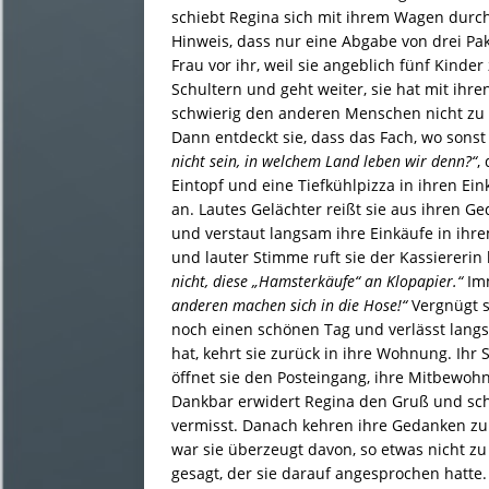
schiebt Regina sich mit ihrem Wagen durc
Hinweis, dass nur eine Abgabe von drei Pak
Frau vor ihr, weil sie angeblich fünf Kinde
Schultern und geht weiter, sie hat mit ih
schwierig den anderen Menschen nicht zu n
Dann entdeckt sie, dass das Fach, wo sonst
nicht sein, in welchem Land leben wir denn?“
,
Eintopf und eine Tiefkühlpizza in ihren Ei
an. Lautes Gelächter reißt sie aus ihren Ged
und verstaut langsam ihre Einkäufe in ihre
und lauter Stimme ruft sie der Kassiererin
nicht, diese „Hamsterkäufe“ an Klopapier.“
Imm
anderen machen sich in die Hose!“
Vergnügt s
noch einen schönen Tag und verlässt lang
hat, kehrt sie zurück in ihre Wohnung. Ihr
öffnet sie den Posteingang, ihre Mitbewoh
Dankbar erwidert Regina den Gruß und schr
vermisst. Danach kehren ihre Gedanken zur
war sie überzeugt davon, so etwas nicht z
gesagt, der sie darauf angesprochen hatte