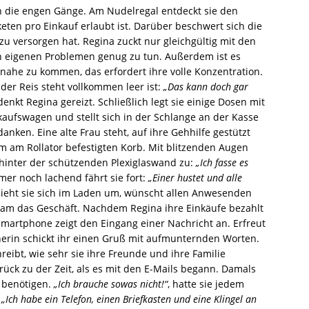
h die engen Gänge. Am Nudelregal entdeckt sie den
eten pro Einkauf erlaubt ist. Darüber beschwert sich die
r zu versorgen hat. Regina zuckt nur gleichgültig mit den
ren eigenen Problemen genug zu tun. Außerdem ist es
ahe zu kommen, das erfordert ihre volle Konzentration.
 der Reis steht vollkommen leer ist:
„Das kann doch gar
 denkt Regina gereizt. Schließlich legt sie einige Dosen mit
nkaufswagen und stellt sich in der Schlange an der Kasse
anken. Eine alte Frau steht, auf ihre Gehhilfe gestützt
m am Rollator befestigten Korb. Mit blitzenden Augen
 hinter der schützenden Plexiglaswand zu:
„Ich fasse es
er noch lachend fährt sie fort:
„Einer hustet und alle
ieht sie sich im Laden um, wünscht allen Anwesenden
sam das Geschäft. Nachdem Regina ihre Einkäufe bezahlt
 Smartphone zeigt den Eingang einer Nachricht an. Erfreut
nerin schickt ihr einen Gruß mit aufmunternden Worten.
eibt, wie sehr sie ihre Freunde und ihre Familie
ück zu der Zeit, als es mit den E-Mails begann. Damals
u benötigen.
„Ich brauche sowas nicht!“
, hatte sie jedem
.
„Ich habe ein Telefon, einen Briefkasten und eine Klingel an