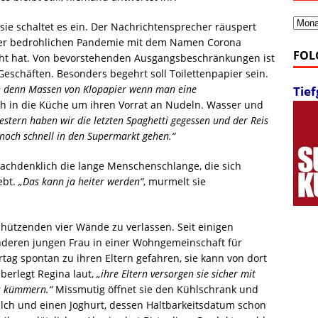
Archi
 sie schaltet es ein. Der Nachrichtensprecher räuspert
 der bedrohlichen Pandemie mit dem Namen Corona
FOL
icht hat. Von bevorstehenden Ausgangsbeschränkungen ist
eschäften. Besonders begehrt soll Toilettenpapier sein.
 denn Massen von Klopapier wenn man eine
Tie
ich in die Küche um ihren Vorrat an Nudeln. Wasser und
gestern haben wir die letzten Spaghetti gegessen und der Reis
h noch schnell in den Supermarkt gehen.“
nachdenklich die lange Menschenschlange, die sich
ebt.
„Das kann ja heiter werden“
, murmelt sie
chützenden vier Wände zu verlassen. Seit einigen
deren jungen Frau in einer Wohngemeinschaft für
rtag spontan zu ihren Eltern gefahren, sie kann von dort
überlegt Regina laut,
„ihre Eltern versorgen sie sicher mit
ts kümmern.“
Missmutig öffnet sie den Kühlschrank und
ch und einen Joghurt, dessen Haltbarkeitsdatum schon