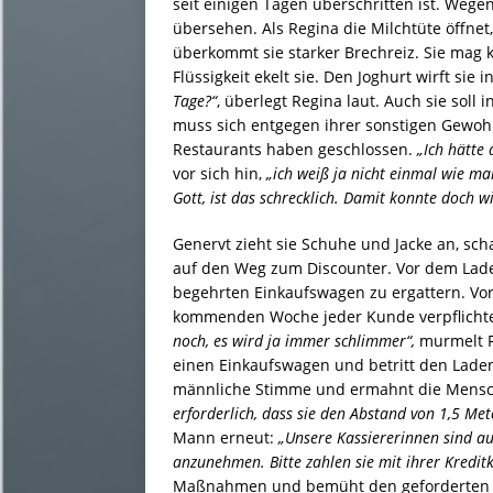
seit einigen Tagen überschritten ist. Wegen
übersehen. Als Regina die Milchtüte öffnet,
überkommt sie starker Brechreiz. Sie mag
Flüssigkeit ekelt sie. Den Joghurt wirft sie
Tage?“
, überlegt Regina laut. Auch sie so
muss sich entgegen ihrer sonstigen Gewohn
Restaurants haben geschlossen.
„Ich hätte
vor sich hin,
„ich weiß ja nicht einmal wie man
Gott, ist das schrecklich. Damit konnte doch w
Genervt zieht sie Schuhe und Jacke an, sch
auf den Weg zum Discounter. Vor dem Lad
begehrten Einkaufswagen zu ergattern. Vor 
kommenden Woche jeder Kunde verpflichte
noch, es wird ja immer schlimmer“,
murmelt Re
einen Einkaufswagen und betritt den Lade
männliche Stimme und ermahnt die Mens
erforderlich, dass sie den Abstand von 1,5 Met
Mann erneut:
„Unsere Kassiererinnen sind a
anzunehmen. Bitte zahlen sie mit ihrer Kreditk
Maßnahmen und bemüht den geforderten M