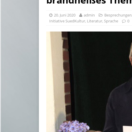
20. Juni 2020
admin
Besprechungen
Initiative SuedKultur
,
Literatur
,
Sprache
0