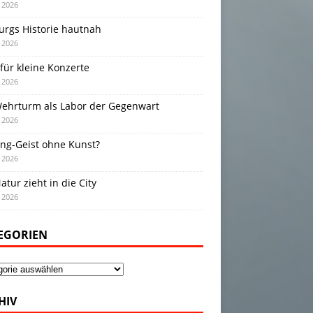
i 2026
urgs Historie hautnah
i 2026
für kleine Konzerte
i 2026
Wehrturm als Labor der Gegenwart
i 2026
ing-Geist ohne Kunst?
i 2026
atur zieht in die City
i 2026
EGORIEN
gorien
HIV