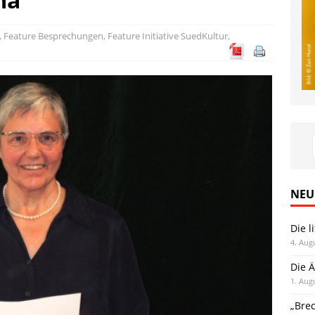
,
Feature Besprechungen
,
Feature Initiative SuedKultur
,
NEU
Die l
4. Aug
Die Ä
1. Aug
„Bre