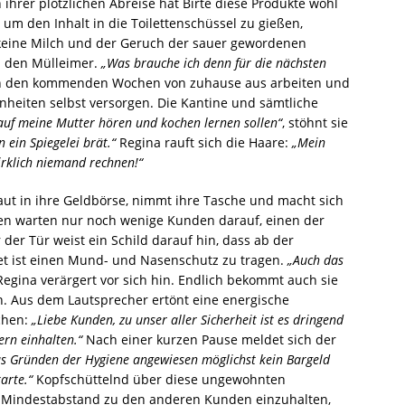
 ihrer plötzlichen Abreise hat Birte diese Produkte wohl
 um den Inhalt in die Toilettenschüssel zu gießen,
 keine Milch und der Geruch der sauer gewordenen
 in den Mülleimer.
„Was brauche ich denn für die nächsten
ll in den kommenden Wochen von zuhause aus arbeiten und
heiten selbst versorgen. Die Kantine und sämtliche
 auf meine Mutter hören und kochen lernen sollen“
, stöhnt sie
 ein Spiegelei brät.“
Regina rauft sich die Haare:
„Mein
irklich niemand rechnen!“
aut in ihre Geldbörse, nimmt ihre Tasche und macht sich
en warten nur noch wenige Kunden darauf, einen der
der Tür weist ein Schild darauf hin, dass ab der
t ist einen Mund- und Nasenschutz zu tragen.
„Auch das
gina verärgert vor sich hin. Endlich bekommt auch sie
n. Aus dem Lautsprecher ertönt eine energische
chen:
„Liebe Kunden, zu unser aller Sicherheit ist es dringend
ern einhalten.“
Nach einer kurzen Pause meldet sich der
us Gründen der Hygiene angewiesen möglichst kein Bargeld
arte.“
Kopfschüttelnd über diese ungewohnten
indestabstand zu den anderen Kunden einzuhalten,