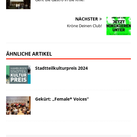
k
o
d
i
d
n
y
o
I
n
o
NÄCHSTER
k
n
k
n
Kröne Deinen Club!
ÄHNLICHE ARTIKEL
Stadtteilkulturpreis 2024
Gekürt: „Female* Voices“