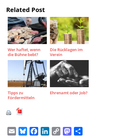
Related Post
Wer haftet, wenn
Die Rücklagen im
die Bühne bebt?
Verein
Tipps zu
Ehrenamt oder Job?
Fördermitteln
E
B
F
L
C
M
T