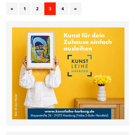
«
1
2
3
4
»