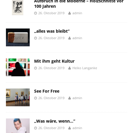
Aufbruch in die Moderne – Holzschnitte vor
100 Jahren
26. Oktober 2019
admin
„alles was bleibt“
26. Oktober 2019
admin
Mit ihm geht Kultur
26. Oktober 2019
Heiko Langanke
See For Free
26. Oktober 2019
admin
„Was wäre, wenn…“
26. Oktober 2019
admin