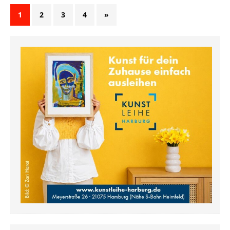
1
2
3
4
»