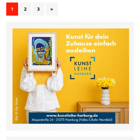
1
2
3
»