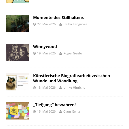
Momente des Stillhaltens
22. Mai 2026
Heiko Langanke
Winnywood
19. Mai 2026
Roger Geisler
Künstlerische Biografiearbeit zwischen
Wunde und Wandlung
18. Mai 2026
Ulrike Hinrichs
„Tiefgang“ bewahren!
18. Mai 2026
Claus Ewitz