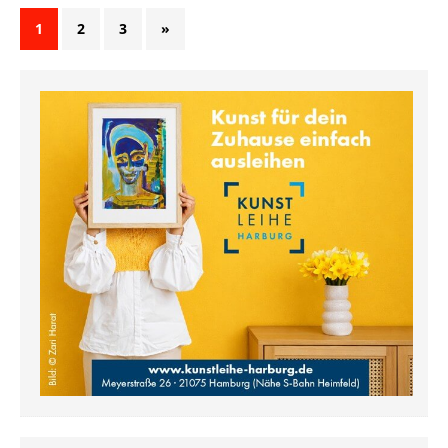
1
2
3
»