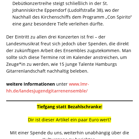
Debütkonzertreihe steigt schließlich in der St.
Johanniskirche Eppendorf (Ludolfstraße 38), wo der
Nachhall des Kirchenschiffs dem Programm „Con Spirito“
eine ganz besondere Tiefe verleihen dürfte.
Der Eintritt zu allen drei Konzerten ist frei – der
Landesmusikrat freut sich jedoch über Spenden, die direkt
der zukünftigen Arbeit des Ensembles zugutekommen. Man
sollte sich diese Termine rot im Kalender anstreichen, um
Zeuge*in zu werden, wie 15 junge Talente Hamburgs
Gitarrenlandschaft nachhaltig beleben.
weitere Informationen
unter
www.lmr-
hh.de/landesjugendgitarrenensemble/
Tiefgang statt Bezahlschranke
!
Dir ist dieser Artikel ein paar Euro wert?
Mit einer Spende du uns, weiterhin unabhängig über die