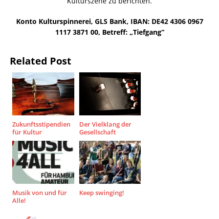
Kulturszene zu berichten.
Konto Kulturspinnerei, GLS Bank, IBAN: DE42 4306 0967
1117 3871 00, Betreff: „Tiefgang“
Related Post
Zukunftsstipendien
Der Vielklang der
für Kultur
Gesellschaft
Musik von und für
Keep swinging!
Alle!