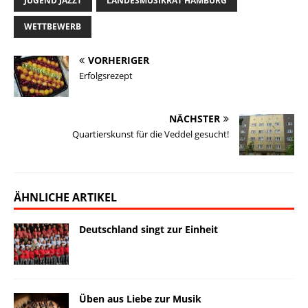
JUGEND JAZZT
LANDESMUSIKRAT HAMBURG
l
s
b
e
L
o
e
WETTBEWERB
k
o
d
i
d
n
y
o
I
n
o
VORHERIGER
k
n
k
n
Erfolgsrezept
NÄCHSTER
Quartierskunst für die Veddel gesucht!
ÄHNLICHE ARTIKEL
Deutschland singt zur Einheit
Üben aus Liebe zur Musik